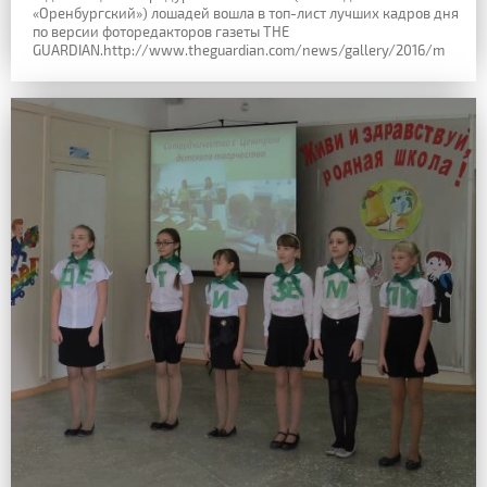
«Оренбургский») лошадей вошла в топ-лист лучших кадров дня
по версии фоторедакторов газеты THE
GUARDIAN.http://www.theguardian.com/news/gallery/2016/m