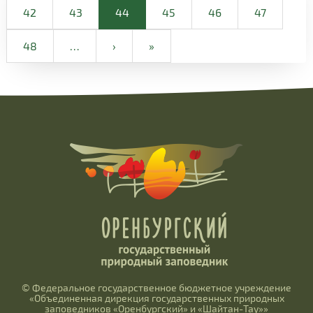
42
43
44
45
46
47
48
…
›
»
© Федеральное государственное бюджетное учреждение
«Объединенная дирекция государственных природных
заповедников «Оренбургский» и «Шайтан-Тау»»