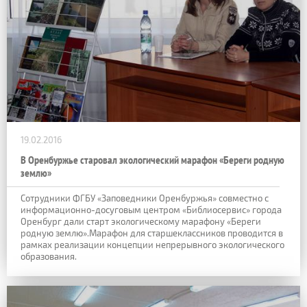
19.02.2016
В Оренбуржье старовал экологический марафон «Береги родную
землю»
Сотрудники ФГБУ «Заповедники Оренбуржья» совместно с
информационно-досуговым центром «Библиосервис» города
Оренбург дали старт экологическому марафону «Береги
родную землю».Марафон для старшеклассников проводится в
рамках реализации концепции непрерывного экологического
образования.