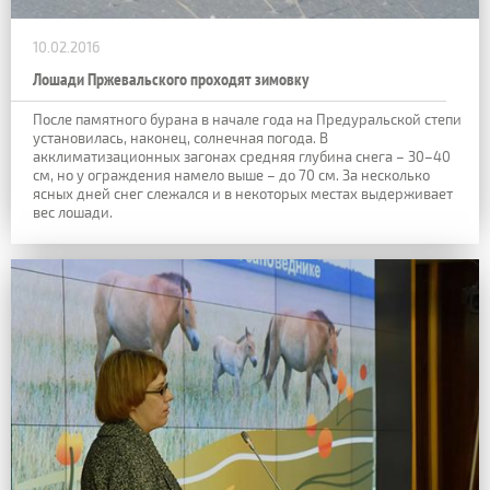
10.02.2016
Лошади Пржевальского проходят зимовку
После памятного бурана в начале года на Предуральской степи
установилась, наконец, солнечная погода. В
акклиматизационных загонах средняя глубина снега – 30–40
см, но у ограждения намело выше – до 70 см. За несколько
ясных дней снег слежался и в некоторых местах выдерживает
вес лошади.