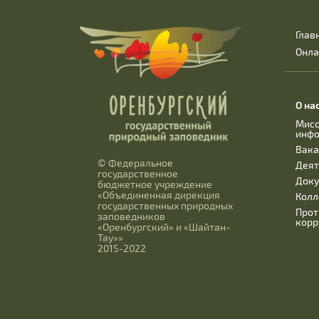
Глав
Онла
О на
Мисс
инф
Вака
© Федеральное
Деят
государственное
Док
бюджетное учреждение
«Объединенная дирекция
Колл
государственных природных
Прот
заповедников
корр
«Оренбургский» и «Шайтан-
Тау»»
2015-2022