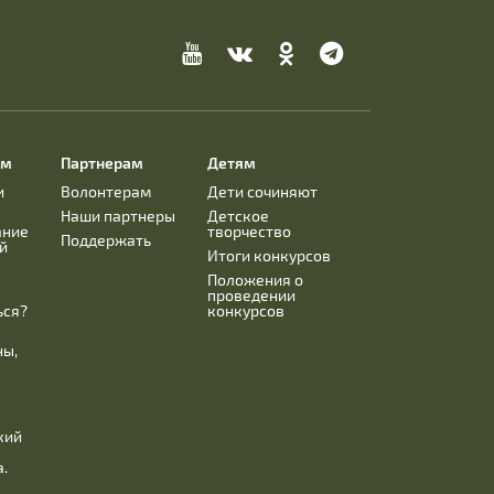
ям
Партнерам
Детям
и
Волонтерам
Дети сочиняют
Наши партнеры
Детское
ание
творчество
Поддержать
й
Итоги конкурсов
Положения о
проведении
ься?
конкурсов
ны,
,
к
кий
.