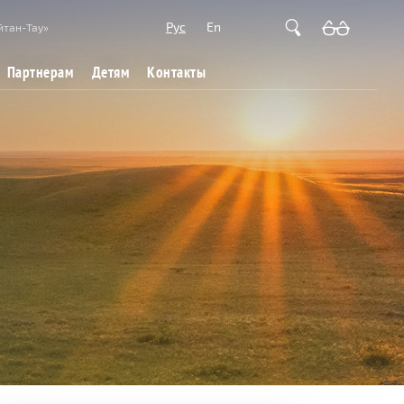
Рус
En
йтан-Тау»
Партнерам
Детям
Контакты