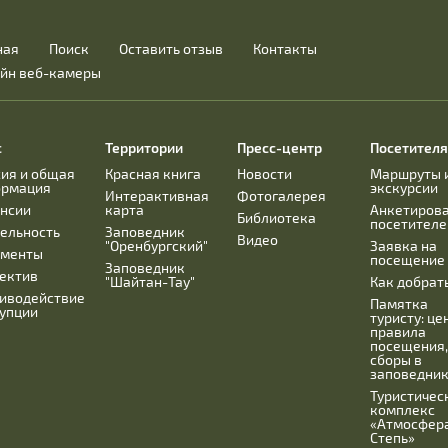
ная
Поиск
Оставить отзыв
Контакты
йн веб-камеры
с
Территории
Пресс-центр
Посетител
ия и общая
Красная книга
Новости
Маршруты 
ормация
экскурсии
Интерактивная
Фотогалерея
нсии
карта
Анкетиров
Библиотека
посетителе
ельность
Заповедник
Видео
"Оренбургский"
Заявка на
ументы
посещение
Заповедник
ектив
"Шайтан-Тау"
Как добрат
иводействие
Памятка
упции
туристу: це
правила
посещения
сборы в
заповедни
Туристичес
комплекс
«Атмосфера
Степь»