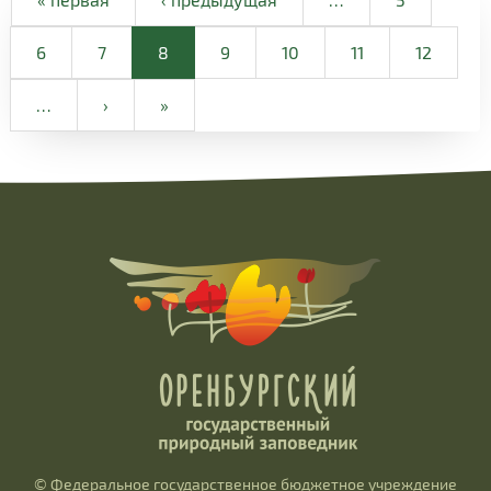
6
7
8
9
10
11
12
…
›
»
© Федеральное государственное бюджетное учреждение