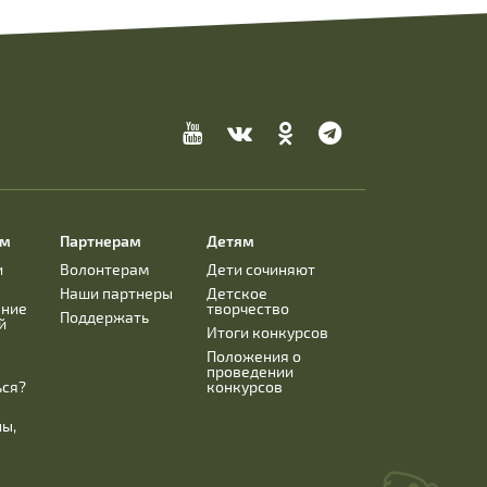
ям
Партнерам
Детям
и
Волонтерам
Дети сочиняют
Наши партнеры
Детское
ание
творчество
Поддержать
й
Итоги конкурсов
Положения о
проведении
ься?
конкурсов
ны,