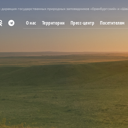
 дирекция государственных природных заповедников «Оренбургский» и «Ша
О нас
Территории
Пресс-центр
Посетителям