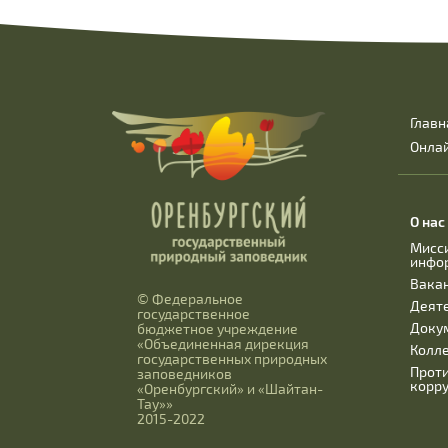
Главн
Онла
О нас
Мисс
инфо
Вака
© Федеральное
Деят
государственное
Доку
бюджетное учреждение
«Объединенная дирекция
Колл
государственных природных
Прот
заповедников
корр
«Оренбургский» и «Шайтан-
Тау»»
2015-2022