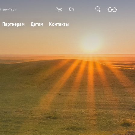
Рус
En
йтан-Тау»
Партнерам
Детям
Контакты