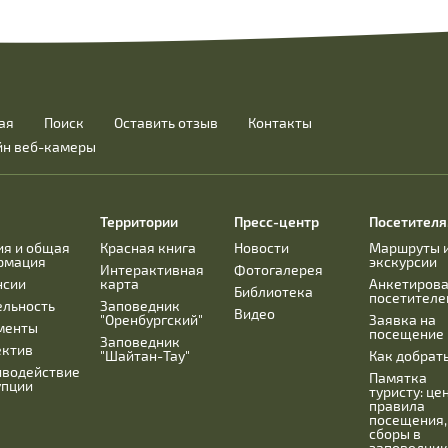
ая
Поиск
Оставить отзыв
Контакты
йн веб-камеры
Территории
Пресс-центр
Посетител
ия и общая
Красная книга
Новости
Маршруты 
рмация
экскурсии
Интерактивная
Фотогалерея
нсии
карта
Анкетиров
Библиотека
посетителе
ельность
Заповедник
Видео
"Оренбургский"
Заявка на
менты
посещение
Заповедник
ектив
"Шайтан-Тау"
Как добрат
иводействие
Памятка
упции
туристу: це
правила
посещения,
сборы в
заповедник