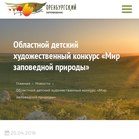
Перейти к основному содержанию
Областной детский
художественный конкурс «Мир
заповедной природы»
Вы здесь
Главная
»
Новости
»
Областной детский художественный конкурс «Мир
заповедной природы»
20.04.2016