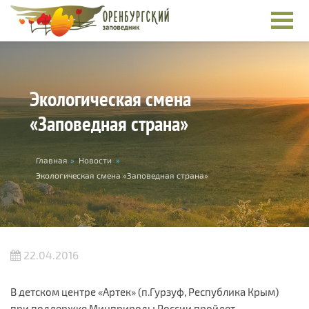
Перейти к основному содержанию
Экологическая смена
«Заповедная страна»
Вы здесь
Главная
»
Новости
»
Экологическая смена «Заповедная страна»
22.04.2016
В детском центре «Артек» (п.Гурзуф, Республика Крым)
при поддержке Минприроды России пройдет