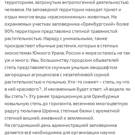
территориям, затронутым антропогенной деятельностью
человека. На заповедной территории находят приют и
отдых многие виды «краснокнижных» животных. На
охраняемых участках заповедника «Оренбургский» более
90% территории представлено степной травянистой
растительностью. Наряду с уникальными, также
произрастают обычные растения, которых в степных
экосистемах Южного Урала, России и мира осталось не так
уж и много. Увы, большинству городских обывателей
степь представляется скучным унылым ландшафтом
загородных агроценозов с незатейливой сорной
растительностью и полынью. Кто-то скажет – степь, ну что
в ней красивого?.. И неизменным будет ответ: «А видели ли
Вы степь?» Эту ранее традиционную для Оренбуржья
ковыльную степь до горизонта, весеннюю многоцветную
радугу тюльпана Шренка, степные балки с ароматной
степной вишней, ежевикой и земляникой.
На сегодняшний день администрацией заповедника
делается всё необходимое для организации научно