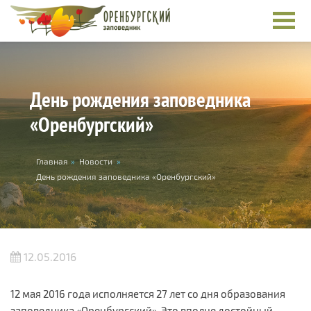
Перейти к основному содержанию
День рождения заповедника
«Оренбургский»
Вы здесь
Главная
»
Новости
»
День рождения заповедника «Оренбургский»
12.05.2016
12 мая 2016 года исполняется 27 лет со дня образования
заповедника «Оренбургский». Это вполне достойный