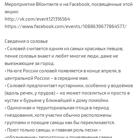
Мероприятия ВКонтакте и на Facebook, посвящённые этой
акции:
http://vk.com/event121316564
https://www.facebook.com/events/1088639677864577/
Сведения о соловье
• Соловей считается одним из самых красивых певцов,
пение соловья знают и любят многие люди, даже не
выезжающие за город.
• На юге России соловей появляется в конце апреля, в
центральной России – в середине мая.
• Соловей предпочитает кустарники, особенно у водоёмов
(вдоль речек, у прудов) – но может поселиться и просто в
кустах и бурьяне у ближайшей к дому помойки.
• Одиночная и территориальная птица в период
гнездования, хотя участки обычно расположены
группами и поющие самцы как бы перекликаются.
• Поют только самцы, и главная роль песни –
«обозначение» территории и привлечение самки.