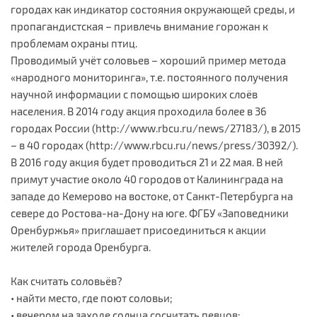
городах как индикатор состояния окружающей среды, и
пропагандистская – привлечь внимание горожан к
проблемам охраны птиц.
Проводимый учёт соловьев – хороший пример метода
«народного мониторинга», т.е. постоянного получения
научной информации с помощью широких слоёв
населения. В 2014 году акция проходила более в 36
городах России (http://www.rbcu.ru/news/27183/), в 2015
– в 40 городах (http://www.rbcu.ru/news/press/30392/).
В 2016 году акция будет проводиться 21 и 22 мая. В ней
примут участие около 40 городов от Калининграда на
западе до Кемерово на востоке, от Санкт-Петербурга на
севере до Ростова-на-Дону на юге. ФГБУ «Заповедники
Оренбуржья» приглашает присоединиться к акции
жителей города Оренбурга.
Как считать соловьёв?
• найти место, где поют соловьи;
• вечером на заходе солнца сосчитать певцов;