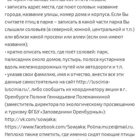
• записать адрес места, где поют соловьи: название
города, название улицы, номер дома и корпуса. Если Вы
считаете птиц в парке – записать в какой части парка Вы
слышали соловьёв (в северной, южной, центральной и т.п.)
или вблизи какой просеки или аллеи (если они имеют
названия);
• кратко описать место, где поёт соловей: парк,
палисадник около домов, пустырь, полоса кустарника
вдоль железнодорожных путей или автодороги и т.п.
• указав свои фамилию, имя и отчество, внести все эти
данные самостоятельно на сайт http://luscinia-
luscinia.ru/, либо сообщить их координатору акции в г.
Оренбурге Полине Геннадьевне Полежанкиной
(заместитель директора по экологическому просвещению
и туризму ФГБУ «Заповедники Оренбуржья»):
http://vk.com/sowjaka;
https://www.facebook.com/Sowjaka; Polina.muzei@mail.ru.
Неплохо также отметить, где именно сидят поющие птицы