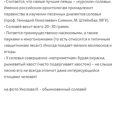
• Считается, что самые лучшие певцы – «курские» соловьи.
Именно российским орнитологам принадлежит
первенство в изучении песенных диалектов соловья
(проф. Геннадий Николаевич Симкин, М. Штейнбах, МГУ).
• Соловей весит всего 20–30 грамм.
• Питается преимущественно насекомыми, а также
пауками и многоножками (то есть относится к типичным
«защитникам леса»!). Иногда поедает мелких моллюсков и
ягоды.
• У соловья совершенно «неприметная» бурая окраска,
рыжеватый хвост (часто подергивает хвостом) – не слыша
песню его не всегда отличит даже интересующийся
птицами человек!
на фото Уколова И. - обыкновенный соловей