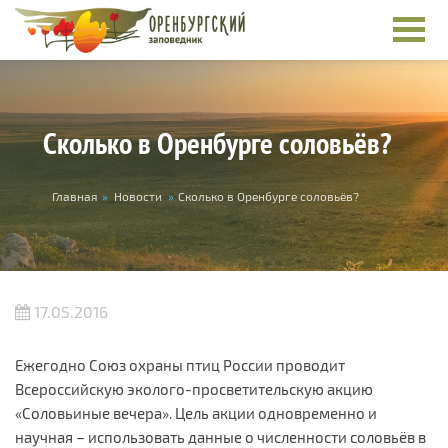
Перейти к основному содержанию
Сколько в Оренбурге соловьёв?
Вы здесь
Главная
»
Новости
»
Сколько в Оренбурге соловьёв?
17.05.2016
Ежегодно Союз охраны птиц России проводит
Всероссийскую эколого-просветительскую акцию
«Соловьиные вечера». Цель акции одновременно и
научная – использовать данные о численности соловьёв в