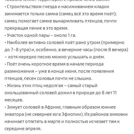
• Строительством гнезда и насиживанием кладки
занимается только самка (самец всё это время поёт);
самец помогает самке выкармливать птенцов, почти
прекращая пение в это время.
• Участок одной пары – около 1 га.
• Наиболее активно соловей поёт рано утром (примерно
до 7–8 утра) и, особенно, в вечерние часы (после 8 вечера)
– хотя нередко песню можно услышать и днём.
• Поёт очень короткое время в начале периода
размножения – уже в конце июня, после появления
птенцов, песен соловья почти не слышно.
• Жизнь этих птиц недолгая – самый старый
окольцованный соловей дожил в природе до 8 лет 11
месяцев.
• Зимует соловей в Африке, главным образом южнее
экватора (не севернее юга Эфиопии). Из районов зимовки
начинает отлетать в марте и полностью исчезает там к
середине апреля.