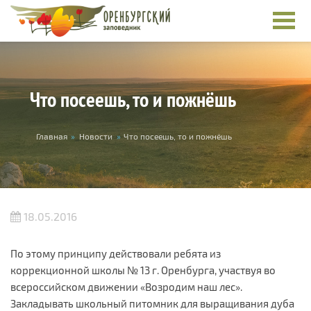
Перейти к основному содержанию
Что посеешь, то и пожнёшь
Вы здесь
Главная
»
Новости
»
Что посеешь, то и пожнёшь
18.05.2016
По этому принципу действовали ребята из
коррекционной школы № 13 г. Оренбурга, участвуя во
всероссийском движении «Возродим наш лес».
Закладывать школьный питомник для выращивания дуба