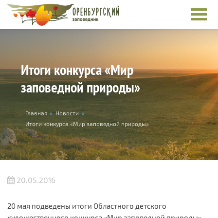
Перейти к основному содержанию
Итоги конкурса «Мир
заповедной природы»
Вы здесь
Главная
»
Новости
»
Итоги конкурса «Мир заповедной природы»
20.05.2016
20 мая подведены итоги Областного детского
художественного конкурса «Мир заповедной природы»,