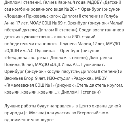
Диплом I степени); Галиев Карим, 4 года, МДОБУ «Детский
сад комбинированного вида № 20» г. Оренбург (рисунок
«Лошадки Пржевальского»; Диплом II степени) и Голубь
Анна, 17 лет, МОАУ СОШ № 69 г. Оренбург (рисунок «Малый
пёстрый дятел»; Диплом III степени). Среди воспитанников
детских художественных школ и ИЗО-студий
победителями становятся Шлунева Мария, 12 лет, МАУДО
«ОДШИ им. А.С. Пушкина» г. Оренбург (рисунок
«Нежданная встреча»; Диплом I степени); Дмитренко
Полина, 16 лет, МАУДО «ОДШИ им. А.С. Пушкина» г.
Оренбург (рисунок «Косули пасутся»; Диплом II степени) и
Васильев Егор, 9 лет, ИЗО-студия «Радужка», МБОУ
«Гамалеевская СОШ № 1» (рисунок «Степь да степь кругом:
ковыли, ковыли, ковыли…»; Диплом III степени).
Лучшие работы будут направлены в Центр охраны дикой
природы (г. Москва) для участия во Всероссийском
одноименном конкурсе.