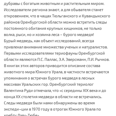
дубравы с богатым животным и растительным миром.
Исследователи региона знают, а для обывателя станет
откровением, что в чащах Тюльганского и Кувандыкского
районов Оренбургской области можно встретить следы
постоянного обитания крупных хищников, не только
волка, рыси, но и хозяина леса – бурого медведя!
Бурый медведь, как объект исследований, всегда
привлекал внимание множества ученых и натуралистов.
Первыми исследователями териофауны Оренбургской
области являются П.С. Паллас, Э.А. Эверсманн, П.И. Рычков.
В книгах этих авторов приводится описание состава
животного мира Южного Урала, в частности встречаются
упоминания о встречах бурого медведя в лесных
массивах Уральских гор. Оренбургский териолог
Валентина Руди отмечала, что «с середины XIX века и до
конца XX столетия медведи в области не встречались.
Следы медведя были нами обнаружены во время
экспеди¬ции в 1970 году в отрогах Южного Урала по
хребту Дзяу-Тюбе».