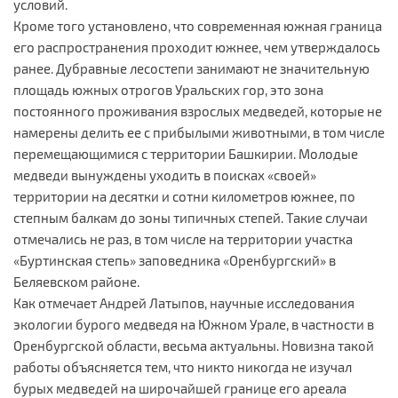
условий.
Кроме того установлено, что современная южная граница
его распространения проходит южнее, чем утверждалось
ранее. Дубравные лесостепи занимают не значительную
площадь южных отрогов Уральских гор, это зона
постоянного проживания взрослых медведей, которые не
намерены делить ее с прибылыми животными, в том числе
перемещающимися с территории Башкирии. Молодые
медведи вынуждены уходить в поисках «своей»
территории на десятки и сотни километров южнее, по
степным балкам до зоны типичных степей. Такие случаи
отмечались не раз, в том числе на территории участка
«Буртинская степь» заповедника «Оренбургский» в
Беляевском районе.
Как отмечает Андрей Латыпов, научные исследования
экологии бурого медведя на Южном Урале, в частности в
Оренбургской области, весьма актуальны. Новизна такой
работы объясняется тем, что никто никогда не изучал
бурых медведей на широчайшей границе его ареала