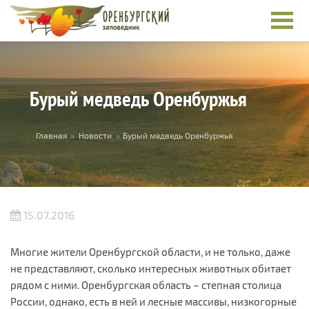
Перейти к основному содержанию
Бурый медведь Оренбуржья
Вы здесь
Главная
»
Новости
»
Бурый медведь Оренбуржья
15.07.2016
Многие жители Оренбургской области, и не только, даже
не представляют, сколько интересных животных обитает
рядом с ними. Оренбургская область – степная столица
России, однако, есть в ней и лесные массивы, низкогорные