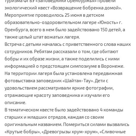
туризма ФГБУ «Заповедники Оренбуржья» провели
экологический квест «Возвращение бобренка домой».
Мероприятие проводилось 25 июня в детском
образовательно-оздоровительном лагере «Юность» г.
Оренбурга, всего в нем было задействовано 150 детей, а
также целый штат вожатых лагеря.
Встреча с детьми началась с приветственного слова наших
сотрудников. Ребятам рассказали о том, где обитают
бобры и их образе жизни, а также поделились с ними
информацией о предстоящем симпозиуме в Воронеже.
На территории лагеря была установлена передвижная
фотовыставка заповедник «Шайтан-Тау». Дети с
удовольствием рассматривали яркие фотографии,
отражающие красоту заповедника и изучали его
описание.
В тематическом квесте было задействовано 4 команды
старших и младших отрядов, каждая со своим
оригинальным названием. Помериться силами вызвались
«Крутые бобры», «Древогрызы хрум-хрум», «Сливочные