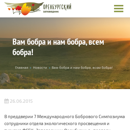
Перейти к основному содержанию
Вам бобра и нам бобра, всем
бобра!
Вы здесь
Главная
»
Новости
»
Вам бобра и нам бобра, всем бобра!
26.06.2015
В преддверии 7 Международного Бобрового Симпозиума
сотрудники отдела экологического просвещения и