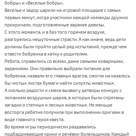
бобры» и «Веселые бобры».
Веселье и задор царили на игровой площадке с самых
первых минут, когда участники каждой команды дружно
прокричали, подготовленные заранее девизы.
С этого момента, и в без того горячем воздухе,
разгорелись нешуточные страсти. А как иначе, ведь дети
должны были пройти целый ряд испытаний, прежде чем
отвести бобренка в хатку к родителям.
Ребята, справились со всеми, даже самыми коварными,
заданиями. Они правильно выбрали питание для
бобренка, назвали его главных врагов, смогли на казалось
бы чистых листах бумаги найти силуэты животных.
А сколько радости и смеха вызвал у детворы конкурс с
лопанием воздушных шаров, в которых были спрятаны
загадки о степных и лесных животных. Не меньше
восторга ребятня получила при выполнении оригами в
виде главного героя квеста.
Во время игры периодически раздавались
подбадривающие крики и речёвки болельщиков. Каждый