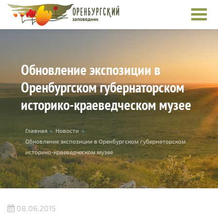
Перейти к основному содержанию
Обновление экспозиции в
Оренбургском губернаторском
историко-краеведческом музее
Вы здесь
Главная
»
Новости
»
Обновление экспозиции в Оренбургском губернаторском
историко-краеведческом музее
08.06.2015