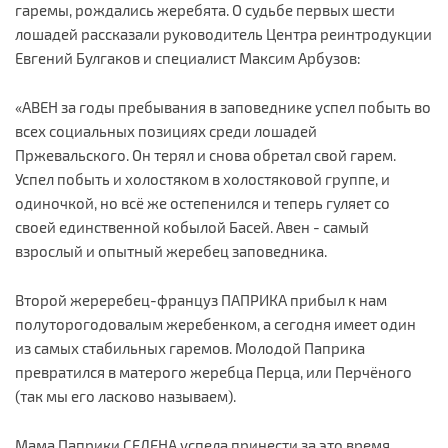
гаремы, рождались жеребята. О судьбе первых шести
лошадей рассказали руководитель Центра реинтродукции
Евгений Булгаков и специалист Максим Арбузов:
«АВЕН за годы пребывания в заповеднике успел побыть во
всех социальных позициях среди лошадей
Пржевальского. Он терял и снова обретал свой гарем.
Успел побыть и холостяком в холостяковой группе, и
одиночкой, но всё же остепенился и теперь гуляет со
своей единственной кобылой Басей. Авен - самый
взрослый и опытный жеребец заповедника.
Второй жереребец-француз ПАПРИКА прибыл к нам
полуторогодовалым жеребенком, а сегодня имеет один
из самых стабильных гаремов. Молодой Паприка
превратился в матерого жеребца Перца, или Перчёного
(так мы его ласково называем).
Мама Паприки СЕЛЕНА успела принести за это время