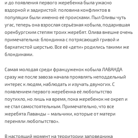
и до появления первого жеребенка была ужасно
вздорной и задиристой: половина конфликтов в
популяции были именно её происками. Пыл Оливы чуть
угас, теперь она взрослая серьёзная кобыла, подарившая
оренбургским степям троих жеребят. Олива внешне очень
примечательна: блондинка с потрясающей гривой и
бархатистой шерстью. Все её «дети» родились такими же
блондинами.
Самая молодая среди француженок кобыла ЛАВАНДА
сразу же после завоза начала проявлять неподдельный
интерес к людям, наблюдать и изучать двуногих. С
появлением первого жеребенка её любопытство
поутихло, но лишь на время, пока жеребенок не окреп и
не стал самостоятельным. Примечательно, что все
жеребята Лаванды – мальчики, которые от матери
переняли любопытство».
В настоящий момент на территории заповедника