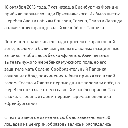
18 октября 2015 года, 7 лет назад, в Оренбург из Франции
прибыли первые лошади Пржевальского. Их было шесть:
жеребец Авен и кобылы Сангрия, Селена, Олива и Лаванда,
а также полуторагодовалый жеребёнок Паприка.
Почти полтора месяца лошади провели в карантинной
зоне, после чего были выпущены в акклиматизационные
загоны. Не обошлось без конфликтов: Авен пытался
выгнать чужого жеребёнка мужского пола, но его
защитила мать Селена. Сообразительный Паприка
совершил обряд подчинения, и Авен принял его в свой
гарем. Селена и Олива в первые дни не поделили овёс, но
жеребец показал кто тут главный и навёл порядок. Так
сложился единый гарем, первый гарем заповедника
«Оренбургский».
С тех пор многое изменилось: было завезено еще 30
лошадей из Венгрии, образовывались и распадались