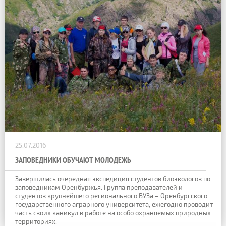
25.07.2016
ЗАПОВЕДНИКИ ОБУЧАЮТ МОЛОДЕЖЬ
Завершилась очередная экспедиция студентов биоэкологов по
заповедникам Оренбуржья. Группа преподавателей и
студентов крупнейшего регионального ВУЗа – Оренбургского
государственного аграрного университета, ежегодно проводит
часть своих каникул в работе на особо охраняемых природных
территориях.