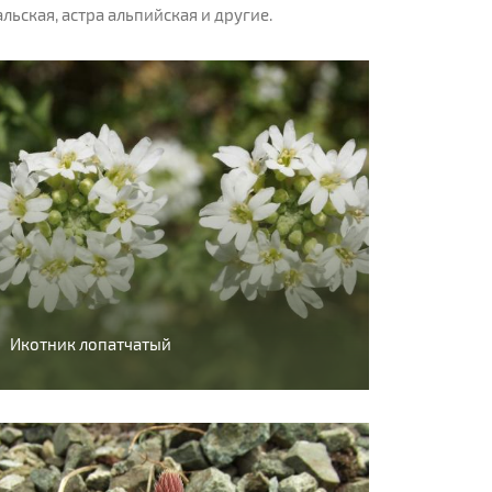
ьская, астра альпийская и другие.
Икотник лопатчатый