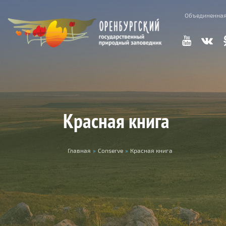
Skip to main content
Объединенная
Красная книга
You are here
Главная
»
Conserve
»
Красная книга