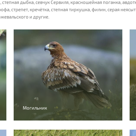
 степная дыбка, севчук Сервиля, красношейная поганка, авдот
офа, стрепет, кречётка, степная тиркушка, филин, серая неясы
ржевальского и другие.
Могильник