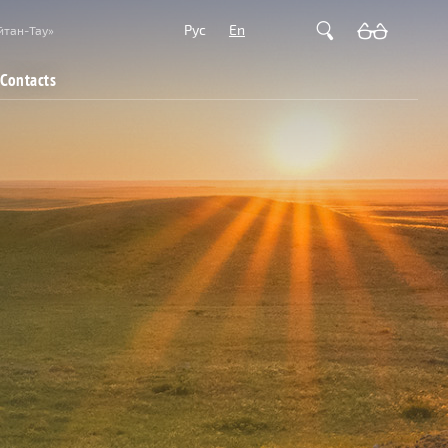
Рус
En
йтан-Тау»
Contacts