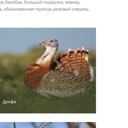
ка, балобан, большой подорлик, змееяд,
ть, обыкновенная горлица, розовый скворец,
Дрофа