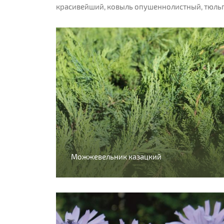
красивейший, ковыль опушеннолистный, тюльпа
Можжевельник казацкий