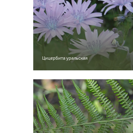
Цицербита уральская