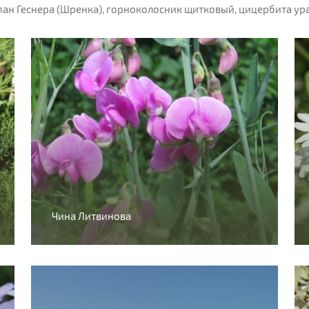
н Геснера (Шренка), горноколосник щитковый, цицербита урал
Чина Литвинова