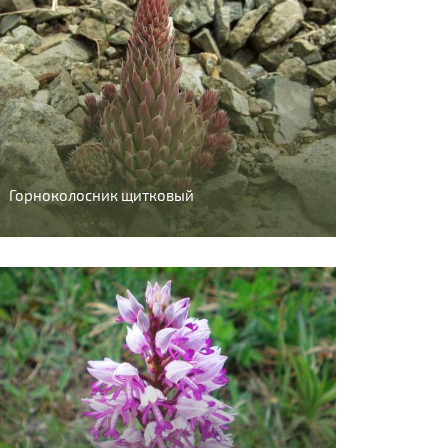
Горноколосник щитковый