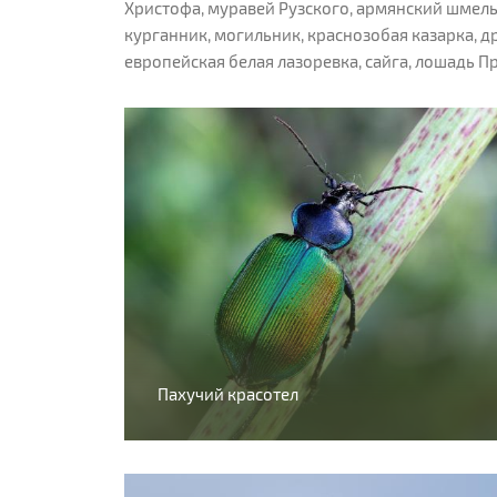
Христофа, муравей Рузского, армянский шмель,
курганник, могильник, краснозобая казарка, др
европейская белая лазоревка, сайга, лошадь П
Пахучий красотел