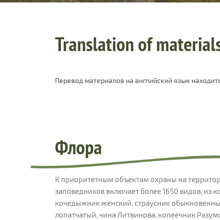
Translation of material
Перевод материалов на английский язык находитс
Флора
К приоритетным объектам охраны на территор
заповедников включает более 1650 видов, из к
кочедыжник женский, страусник обыкновенный
лопатчатый, чина Литвинова, копеечник Разумо