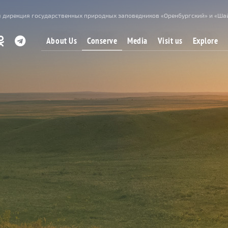
 дирекция государственных природных заповедников «Оренбургский» и «Ша
Conserve
About Us
Media
Visit us
Explore