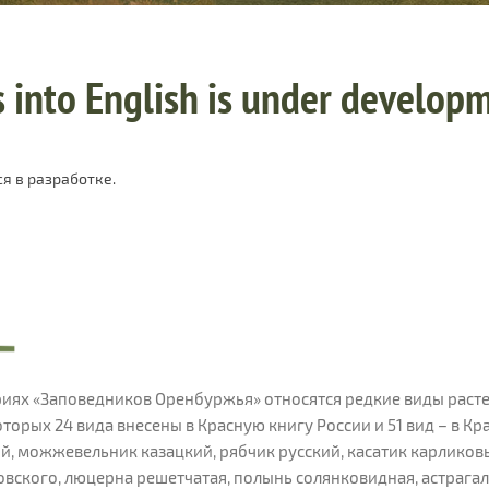
s into English is under develop
я в разработке.
иях «Заповедников Оренбуржья» относятся редкие виды раст
оторых 24 вида внесены в Красную книгу России и 51 вид – в К
, можжевельник казацкий, рябчик русский, касатик карлико
вского, люцерна решетчатая, полынь солянковидная, астрагал 