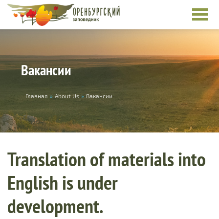
Skip to main content
Вакансии
You are here
Главная
»
About Us
»
Вакансии
Translation of materials into
English is under
development.