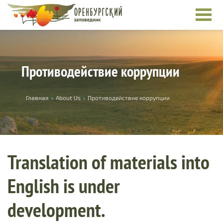
Skip to main content
Противодействие коррупции
You are here
Главная
»
About Us
»
Противодействие коррупции
Translation of materials into
English is under
development.