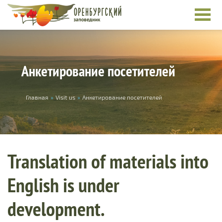
Skip to main content
Анкетирование посетителей
You are here
Главная
»
Visit us
»
Анкетирование посетителей
Translation of materials into
English is under
development.