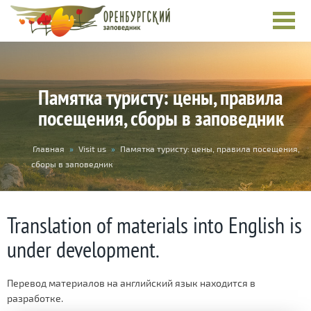
Памятка туристу: цены, правила
посещения, сборы в заповедник
You
Главная
»
Visit us
»
Памятка туристу: цены, правила посещения,
are
сборы в заповедник
here
Translation of materials into English is
under development.
Перевод материалов на английский язык находится в
разработке.