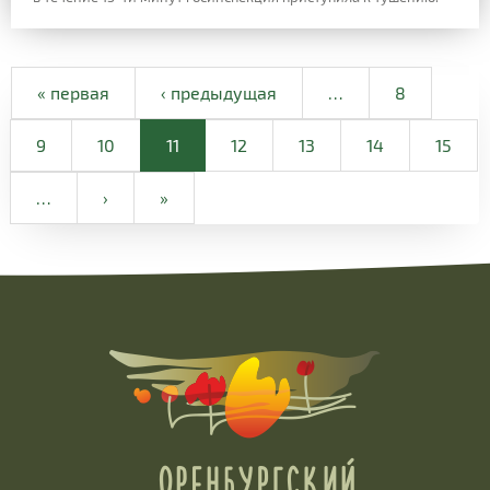
« первая
‹ предыдущая
…
8
9
10
11
12
13
14
15
…
›
»