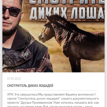
01.10.2021
СМОТРИТЕЛЬ ДИКИХ ЛОШАДЕЙ
УРА! Это свершилось!Мы представляем Вашему вниманию 1
серию "Смотритель диких лошадей" нашего документального
проекта "Друзья Пржеваликов".Нам хотелось показать всё, как
оно есть на самом деле. Всё, что вы видите в кадре - наша