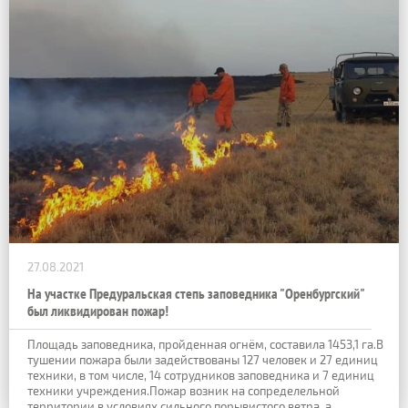
27.08.2021
На участке Предуральская степь заповедника "Оренбургский"
был ликвидирован пожар!
Площадь заповедника, пройденная огнём, составила 1453,1 га.В
тушении пожара были задействованы 127 человек и 27 единиц
техники, в том числе, 14 сотрудников заповедника и 7 единиц
техники учреждения.Пожар возник на сопределельной
территории в условиях сильного порывистого ветра, а