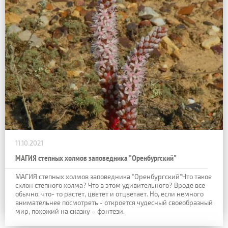
11.10.2021
МАГИЯ степных холмов заповедника "Оренбургский"
МАГИЯ степных холмов заповедника "Оренбургский"Что такое
склон степного холма? Что в этом удивительного? Вроде все
обычно, что- то растет, цветет и отцветает. Но, если немного
внимательнее посмотреть - откроется чудесный своеобразный
мир, похожий на сказку – фэнтези.