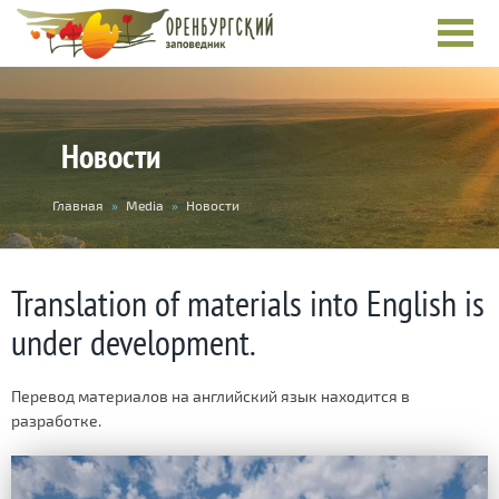
Новости
You
Главная
»
Media
»
Новости
are
here
Translation of materials into English is
under development.
Перевод материалов на английский язык находится в
разработке.