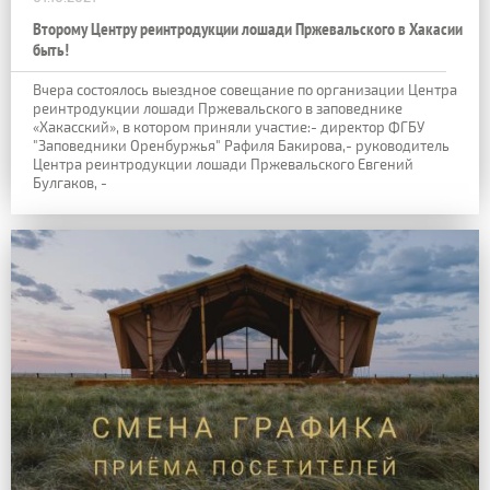
Второму Центру реинтродукции лошади Пржевальского в Хакасии
быть!
Вчера состоялось выездное совещание по организации Центра
реинтродукции лошади Пржевальского в заповеднике
«Хакасский», в котором приняли участие:- директор ФГБУ
"Заповедники Оренбуржья" Рафиля Бакирова,- руководитель
Центра реинтродукции лошади Пржевальского Евгений
Булгаков, -