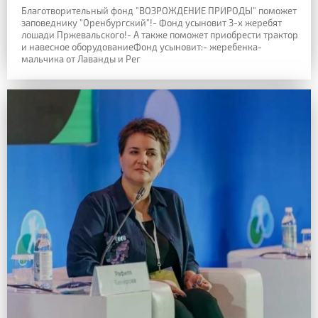
Благотворительный фонд "ВОЗРОЖДЕНИЕ ПРИРОДЫ" поможет
заповеднику "Оренбургский"!- Фонд усыновит 3-х жеребят
лошади Пржевальского!- А также поможет приобрести трактор
и навесное оборудованиеФонд усыновит:- жеребенка-
мальчика от Лаванды и Рег