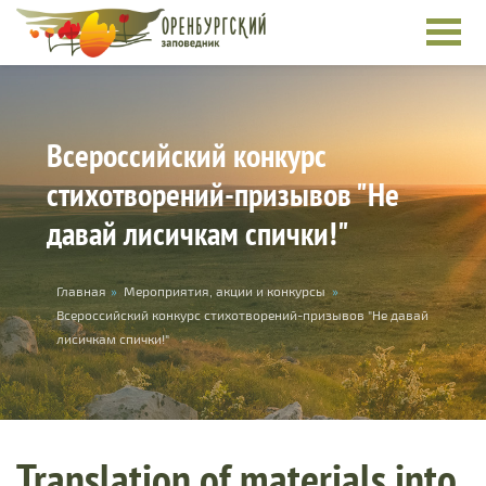
Skip to main content
Всероссийский конкурс
стихотворений-призывов "Не
давай лисичкам спички!"
You are here
Главная
»
Мероприятия, акции и конкурсы
»
Всероссийский конкурс стихотворений-призывов "Не давай
лисичкам спички!"
Translation of materials into