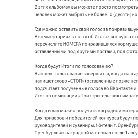
В этих альбомах вы можете просто посмотрет
человек может выбрать не более 10 (десяти) к
Где можно оставить свой голос за понравивш
В комментариях к посту об Итогах конкурса в
перечислите НОМЕРА понравившихся кормушек 
оставленными под другими постами, под фотог
Когда будут Итоги по голосованию?
8 апреля голосование завершится, когда наш а
напишет слово «СТОП» (оставленные позже него
подсчитает полученные голоса во ВКонтакте и
Итог по номинации «Приз зрительских симпати
Когда и как можно получить наградной матер
Для призеров и победителей конкурса будут 
руководителей и сувениры. Жители г. Оренбур
Оренбуржья» наградной материал после 1 авгус