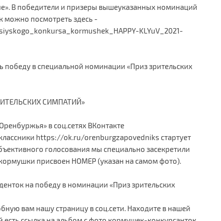
лые». В победители и призеры вышеуказанных номинаций
к можно посмотреть здесь -
ossiyskogo_konkursa_kormushek_HAPPY-KLYuV_2021-
ь победу в специальной номинации «Приз зрительских
РИТЕЛЬСКИХ СИМПАТИЙ»
Оренбуржья» в соц.сетях ВКонтакте
лассники https://ok.ru/orenburgzapovedniks стартует
я объективного голосования мы специально засекретили
кормушки присвоен НОМЕР (указан на самом фото).
енток на победу в номинации «Приз зрительских
ную вам нашу страницу в соц.сети. Находите в нашей
ей есть ссылка на альбом с фото кормушек-конкурсанток.