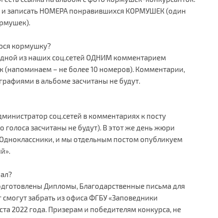
ь и записать НОМЕРА понравившихся КОРМУШЕК (один
ормушек).
уюся кормушку?
 одной из наших соц.сетей ОДНИМ комментарием
(напоминаем – не более 10 номеров). Комментарии,
рафиями в альбоме засчитаны не будут.
дминистратор соц.сетей в комментариях к посту
 голоса засчитаны не будут). В этот же день жюри
 Одноклассники, и мы отдельным постом опубликуем
й».
иал?
подготовлены Дипломы, Благодарственные письма для
г смогут забрать из офиса ФГБУ «Заповедники
та 2022 года. Призерам и победителям конкурса, не