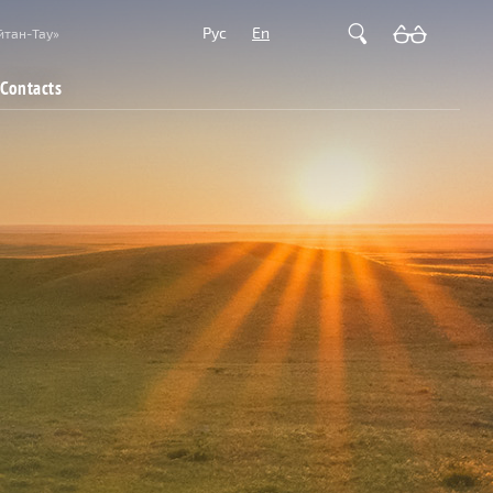
Рус
En
йтан-Тау»
Contacts