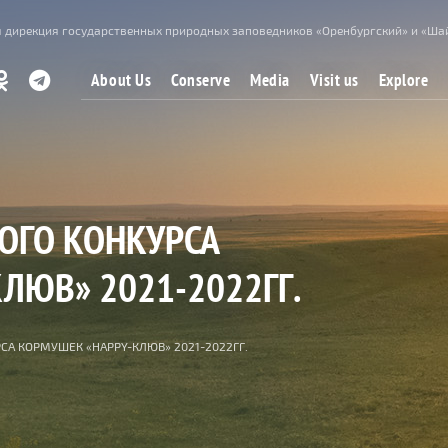
 дирекция государственных природных заповедников «Оренбургский» и «Ша
About Us
Conserve
Media
Visit us
Explore
ОГО КОНКУРСА
ЛЮВ» 2021-2022ГГ.
СА КОРМУШЕК «HAPPY-КЛЮВ» 2021-2022ГГ.