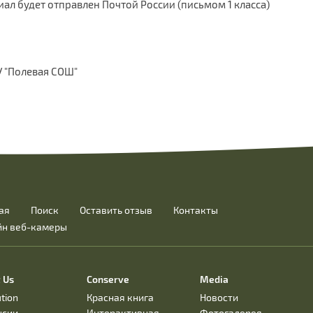
ал будет отправлен Почтой России (письмом 1 класса)
У "Полевая СОШ"
ая
Поиск
Оставить отзыв
Контакты
йн веб-камеры
 Us
Conserve
Media
ution
Красная книга
Новости
нсии
Интерактивная
Фотогалерея