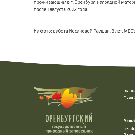
проживающим в г. Оренбург, наградной матери
после 1 августа 2022 года.
--
На фото: работа Носановой Раушан, 8 лет, МБО
Главн
Онла
About
Instit
Вака