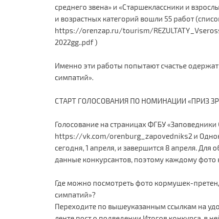
среднего звена» и «Старшеклассники и взрос
и возрастных категорий вошли 55 работ (списо
https://orenzap.ru/tourism/REZULTATY_Vser
2022gg..pdf )
Именно эти работы попытают счастье одержат
симпатий».
СТАРТ ГОЛОСОВАНИЯ ПО НОМИНАЦИИ «ПРИЗ З
Голосование на страницах ФГБУ «Заповедники 
https://vk.com/orenburg_zapovedniks2 и Однок
сегодня, 1 апреля, и завершится 8 апреля. Дл
данные конкурсантов, поэтому каждому фото 
Где можно посмотреть фото кормушек-претенд
симпатий»?
Переходите по вышеуказанным ссылкам на удоб
ленте пост о подведении Итогов конкурса, в н