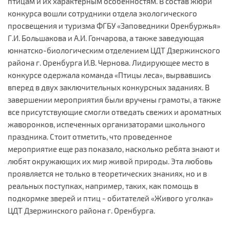
птицам и их характерным особенностям. В состав жюри
конкурса вошли сотрудники отдела экологического
просвещения и туризма ФГБУ «Заповедники Оренбуржья»
Г.И. Большакова и А.И. Гончарова, а также заведующая
юннатско-биологическим отделением ЦДТ Дзержинского
района г. Оренбурга И.В. Чернова. Лидирующее место в
конкурсе одержала команда «Птицы леса», вырвавшись
вперед в двух заключительных конкурсных заданиях. В
завершении мероприятия были вручены грамоты, а также
все присутствующие смогли отведать свежих и ароматных
жаворонков, испеченных организаторами школьного
праздника. Стоит отметить, что проведенное
мероприятие еще раз показало, насколько ребята знают и
любят окружающих их мир живой природы. Эта любовь
проявляется не только в теоретических знаниях, но и в
реальных поступках, например, таких, как помощь в
подкормке зверей и птиц - обитателей «Живого уголка»
ЦДТ Дзержинского района г. Оренбурга.