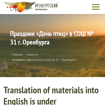
Skip to main content
Праздник «День птиц» в СОШ №
31 г. Оренбурга
You are here
Главная
»
Новости
»
Праздник «День птиц» в СОШ № 31 г. Оренбурга
Translation of materials into
English is under