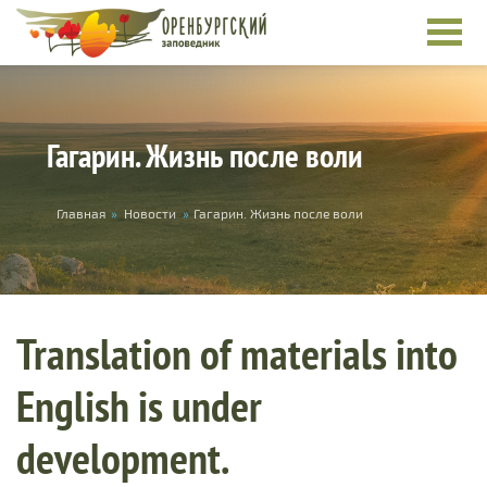
Skip to main content
Гагарин. Жизнь после воли
You are here
Главная
»
Новости
»
Гагарин. Жизнь после воли
Translation of materials into
English is under
development.