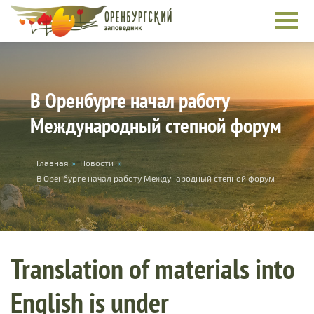
Skip to main content
В Оренбурге начал работу
Международный степной форум
You are here
Главная
»
Новости
»
В Оренбурге начал работу Международный степной форум
Translation of materials into
English is under