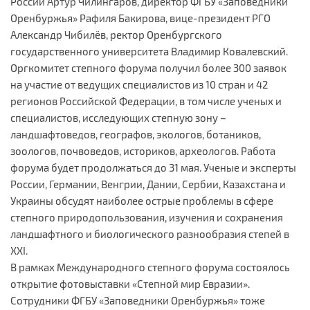
России Артур Чилингаров, директор ФГБУ «Заповедники
Оренбуржья» Рафиля Бакирова, вице-президент РГО
Александр Чибилёв, ректор Оренбургского
государственного университета Владимир Ковалевский.
Оргкомитет степного форума получил более 300 заявок
на участие от ведущих специалистов из 10 стран и 42
регионов Российской Федерации, в том числе ученых и
специалистов, исследующих степную зону –
ландшафтоведов, географов, экологов, ботаников,
зоологов, почвоведов, историков, археологов. Работа
форума будет продолжаться до 31 мая. Ученые и эксперты
России, Германии, Венгрии, Дании, Сербии, Казахстана и
Украины обсудят наиболее острые проблемы в сфере
степного природопользования, изучения и сохранения
ландшафтного и биологического разнообразия степей в
ХХI.
В рамках Международного степного форума состоялось
открытие фотовыставки «Степной мир Евразии».
Сотрудники ФГБУ «Заповедники Оренбуржья» тоже