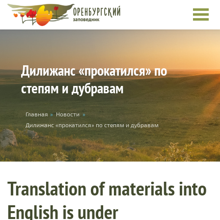
Skip to main content
Дилижанс «прокатился» по
степям и дубравам
You are here
Главная
»
Новости
»
Дилижанс «прокатился» по степям и дубравам
Translation of materials into
English is under