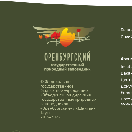
Главн
Онла
About
Instit
Вака
Деят
© Федеральное
Доку
государственное
бюджетное учреждение
Колл
«Объединенная дирекция
Прот
государственных природных
корр
заповедников
«Оренбургский» и «Шайтан-
Тау»»
2015-2022