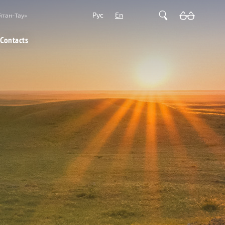
Рус
En
йтан-Тау»
Contacts