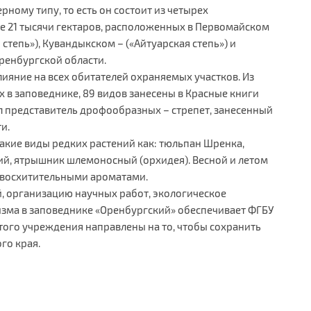
рному типу, то есть он состоит из четырех
 21 тысячи гектаров, расположенных в Первомайском
 степь»), Кувандыкском – («Айтуарская степь») и
Оренбургской области.
яние на всех обитателей охраняемых участков. Из
 в заповеднике, 89 видов занесены в Красные книги
л представитель дрофообразных – стрепет, занесенный
и.
акие виды редких растений как: тюльпан Шренка,
кий, ятрышник шлемоносный (орхидея). Весной и летом
и восхитительными ароматами.
 организацию научных работ, экологическое
изма в заповеднике «Оренбургский» обеспечивает ФГБУ
того учреждения направлены на то, чтобы сохранить
го края.