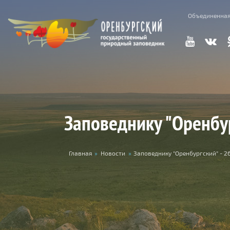
Skip to main content
Объединенная
Заповеднику "Оренбург
You are here
Главная
»
Новости
»
Заповеднику "Оренбургский" - 26