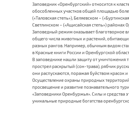
Заповедник «Оренбургский» относится к класте
обособленных участков общей площадью более
(«Таловская степь»), Беляевском – («Буртинская
Светлинском – («Ащисайская степь») районах 
Заповедный режим оказывает благотворное вли
общего числа животных и растений, обитающих
разных рангов. Например, обычным видом ста
в Красные книги России и Оренбургской област
В заповеднике нашли защиту от уничтожения т
прострел раскрытый (сон-трава), рябчик русс
они распускаются, поражая буйством красок 
Осуществление охраны природных территорий,
просвещение и развитие познавательного тур
«Заповедники Оренбуржья». Силы и средства э
уникальные природные богатства оренбургско