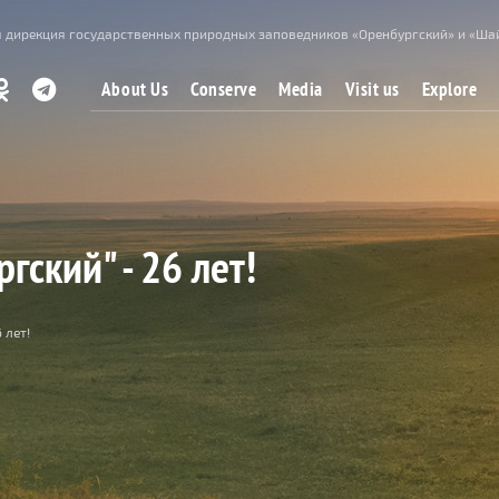
 дирекция государственных природных заповедников «Оренбургский» и «Ша
About Us
Conserve
Media
Visit us
Explore
ский" - 26 лет!
 лет!