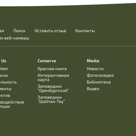
ая
Поиск
Оставить отзыв
Контакты
йн веб-камеры
 Us
Conserve
Media
ution
Красная книга
Новости
нсии
Интерактивная
Фотогалерея
карта
ельность
Библиотека
Заповедник
менты
Видео
"Оренбургский"
ектив
Заповедник
"Шайтан-Тау"
иводействие
упции