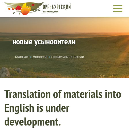
Skip to main content
новые усыновители
You are here
Главная
»
Новости
»
новые усыновители
Translation of materials into
English is under
development.