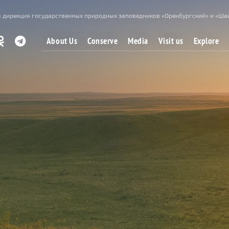
 дирекция государственных природных заповедников «Оренбургский» и «Ша
About Us
Conserve
Media
Visit us
Explore