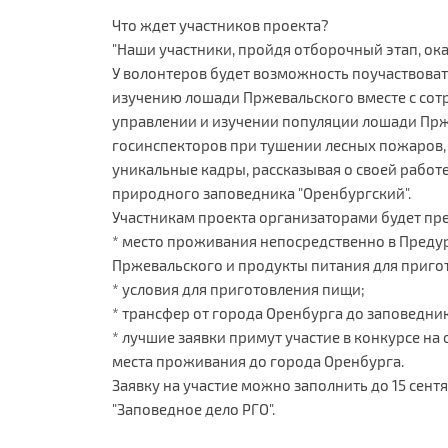
Что ждет участников проекта?
"Наши участники, пройдя отборочный этап, ок
У волонтеров будет возможность поучаствова
изучению лошади Пржевальского вместе с сот
управлении и изучении популяции лошади Прж
госинспекторов при тушении лесных пожаров, р
уникальные кадры, рассказывая о своей работе
природного заповедника "Оренбургский".
Участникам проекта организаторами будет пр
* место проживания непосредственно в Преду
Пржевальского и продукты питания для приго
* условия для приготовления пищи;
* трансфер от города Оренбурга до заповедник
* лучшие заявки примут участие в конкурсе н
места проживания до города Оренбурга.
Заявку на участие можно заполнить до 15 сент
"Заповедное дело РГО".