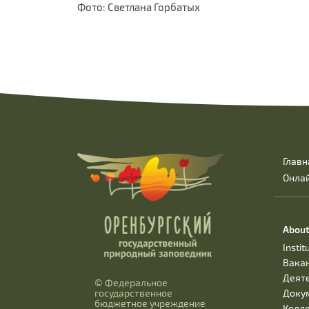
Фото: Светлана Горбатых
Главн
Онла
About
Instit
Вака
Деят
© Федеральное
Доку
государственное
бюджетное учреждение
Колл