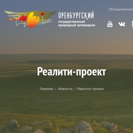
Skip to main content
Объединенная
Реалити-проект
You are here
Главная
»
Новости
»
Реалити-проект