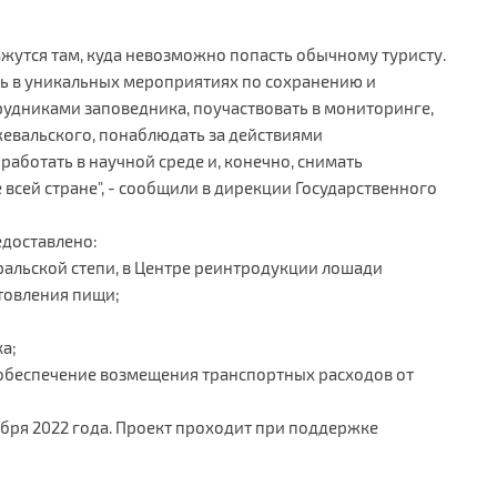
ажутся там, куда невозможно попасть обычному туристу.
ть в уникальных мероприятиях по сохранению и
рудниками заповедника, поучаствовать в мониторинге,
евальского, понаблюдать за действиями
аботать в научной среде и, конечно, снимать
 всей стране", - сообщили в дирекции Государственного
едоставлено:
ральской степи, в Центре реинтродукции лошади
товления пищи;
а;
а обеспечение возмещения транспортных расходов от
ября 2022 года. Проект проходит при поддержке