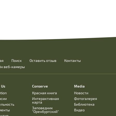
ая
Поиск
Оставить отзыв
Контакты
йн веб-камеры
 Us
Conserve
Media
ution
Красная книга
Новости
нсии
Интерактивная
Фотогалерея
карта
ельность
Библиотека
Заповедник
менты
Видео
"Оренбургский"
ектив