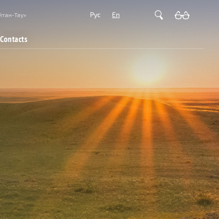
Рус
En
йтан-Тау»
Contacts