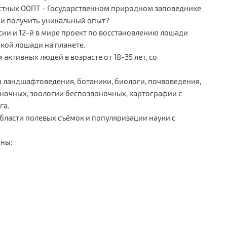
естных ООПТ - Государственном природном заповеднике
ы и получить уникальный опыт?
сии и 12-й в мире проект по восстановлению лошади
кой лошади на планете.
активных людей в возрасте от 18-35 лет, со
а ландшафтоведения, ботаники, биологи, почвоведения,
ночных, зоологии беспозвоночных, картографии с
га.
области полевых съёмок и популяризации науки с
ены: