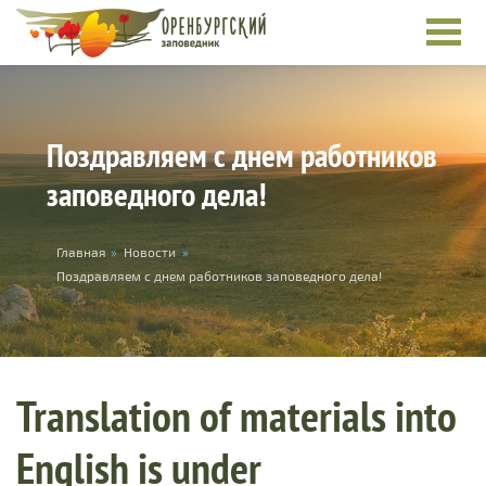
Skip to main content
Поздравляем с днем работников
заповедного дела!
You are here
Главная
»
Новости
»
Поздравляем с днем работников заповедного дела!
Translation of materials into
English is under