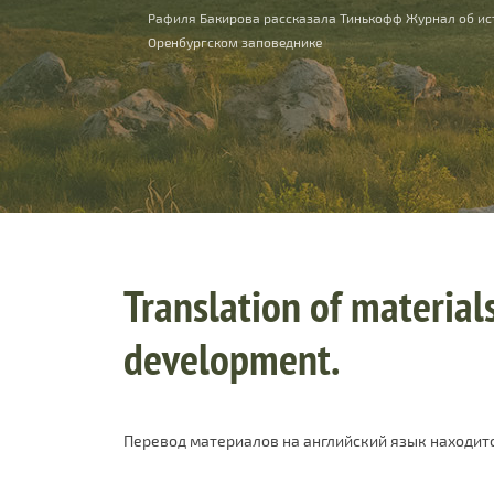
You are here
Рафиля Бакирова рассказала Тинькофф Журнал об ис
Оренбургском заповеднике
Translation of materials
development.
Перевод материалов на английский язык находитс