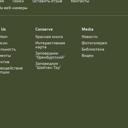
ая
Поиск
Оставить отзыв
Контакты
йн веб-камеры
 Us
Conserve
Media
ution
Красная книга
Новости
нсии
Интерактивная
Фотогалерея
карта
ельность
Библиотека
Заповедник
менты
Видео
"Оренбургский"
ектив
Заповедник
"Шайтан-Тау"
иводействие
упции