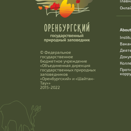
Главн
Онла
About
Instit
Вака
Деят
© Федеральное
Доку
государственное
бюджетное учреждение
Колл
«Объединенная дирекция
Прот
государственных природных
корр
заповедников
«Оренбургский» и «Шайтан-
Тау»»
2015-2022