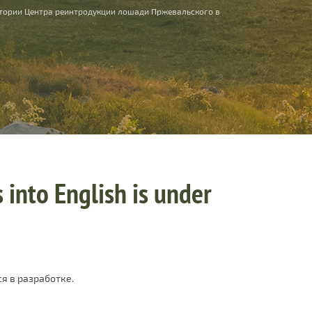
тории Центра реинтродукции лошади Пржевальского в
 into English is under
я в разработке.