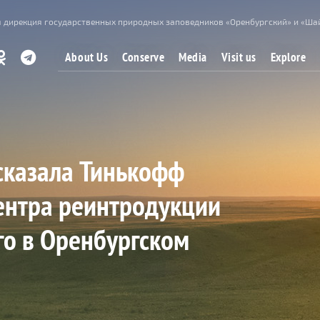
 дирекция государственных природных заповедников «Оренбургский» и «Ша
About Us
Conserve
Media
Visit us
Explore
сказала Тинькофф
ентра реинтродукции
о в Оренбургском