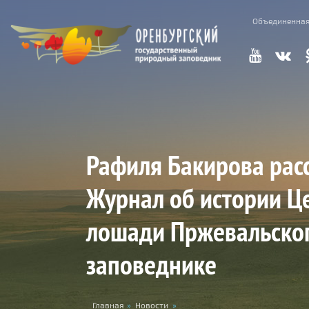
Skip to main content
Объединенная
Рафиля Бакирова рас
Журнал об истории Ц
лошади Пржевальског
заповеднике
Главная
»
Новости
»