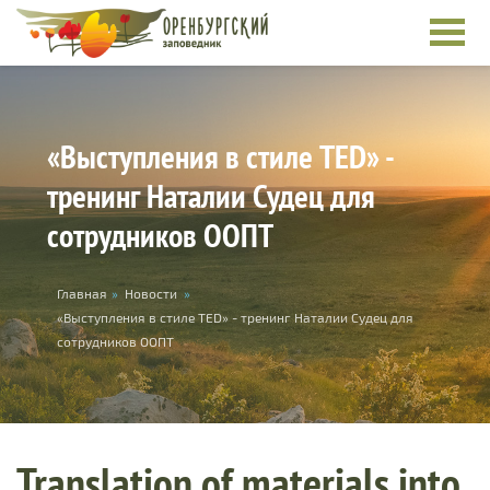
Skip to main content
«Выступления в стиле TED» -
тренинг Наталии Судец для
сотрудников ООПТ
You are here
Главная
»
Новости
»
«Выступления в стиле TED» - тренинг Наталии Судец для
сотрудников ООПТ
Translation of materials into