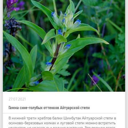
27.07.2021
Гамма сине-голубых оттенков Айтуарской степи
В нижней трети хребтов балки Шинбутак Айтуарской степи в
осиново-березовых колках и луговой степи можно встретить
удивительно красивые и редкие растения. Это прежде всего