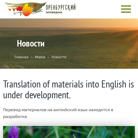
Новости
You
Главная
»
Media
»
Новости
are
here
Translation of materials into English is
under development.
Перевод материалов на английский язык находится в
разработке.