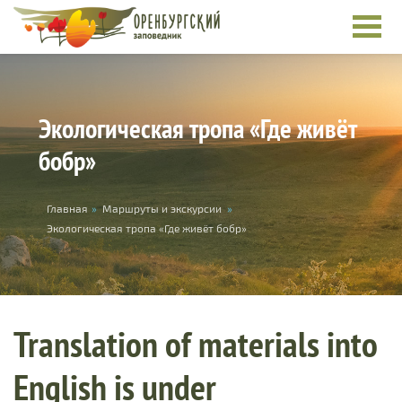
Skip to main content
Экологическая тропа «Где живёт
бобр»
You are here
Главная
»
Маршруты и экскурсии
»
Экологическая тропа «Где живёт бобр»
Translation of materials into
English is under