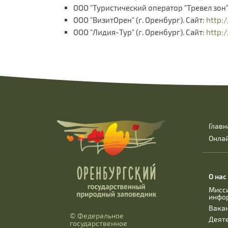
ООО "Туристический оператор "Тревел зон" 
ООО "ВизитОрен" (г. Оренбург). Сайт:
http:
ООО "Лидия-Тур" (г. Оренбург). Сайт:
http:/
Главн
Онла
О нас
Мисс
инфо
Вака
© Федеральное
Деят
государственное