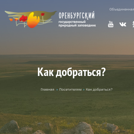
Перейти к основному содержанию
Объединенная
Как добраться?
Вы здесь
Главная
»
Посетителям
»
Как добраться?