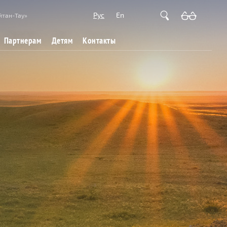
Рус
En
йтан-Тау»
Партнерам
Детям
Контакты