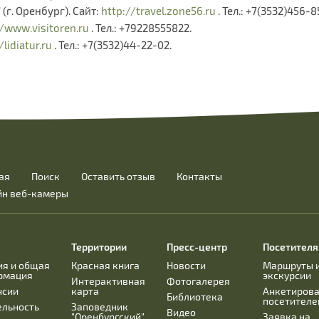
(г. Оренбург). Сайт:
http://travel.zone56.ru
. Тел.: +7(3532)456-8
//www.visitoren.ru
. Тел.: +79228555822.
/lidiatur.ru
. Тел.: +7(3532)44-22-02.
ая
Поиск
Оставить отзыв
Контакты
йн веб-камеры
Территории
Пресс-центр
Посетител
ия и общая
Красная книга
Новости
Маршруты 
рмация
экскурсии
Интерактивная
Фотогалерея
нсии
карта
Анкетиров
Библиотека
посетителе
ельность
Заповедник
Видео
"Оренбургский"
Заявка на