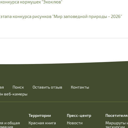
конкурса кормушек "Экоклюв"
тапа конкурса рисунков "Мир заповедной природы - 2026"
ая
Поиск
Оставить отзыв
Контакты
йн веб-камеры
Территории
Пресс-центр
Посетител
ия и общая
Красная книга
Новости
Маршруты 
рмация
экскурсии