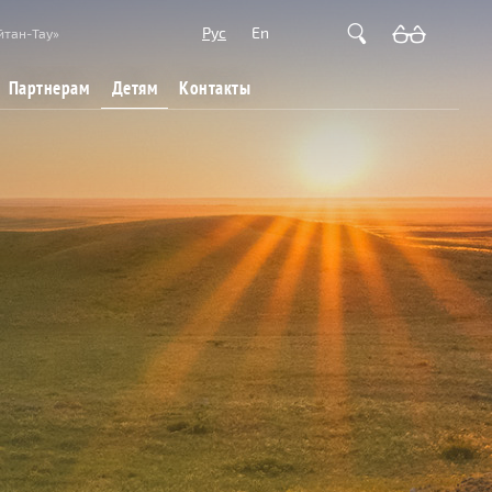
Рус
En
йтан-Тау»
Детям
Партнерам
Контакты