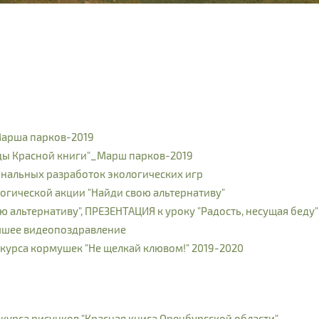
Марша парков-2019
цы Красной книги"_Марш парков-2019
нальных разработок экологических игр
гической акции "Найди свою альтернативу"
ю альтернативу", ПРЕЗЕНТАЦИЯ к уроку "Радость, несущая беду"
чшее видеопоздравление
урса кормушек "Не щелкай клювом!" 2019-2020
урса рисунков "Красная книга Оренбургской области"