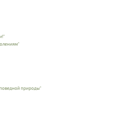
и!"
колениям"
аповедной природы"