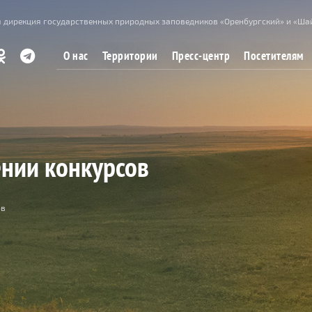
 дирекция государственных природных заповедников «Оренбургский» и «Ша
О нас
Территории
Пресс-центр
Посетителям
нии конкурсов
ов