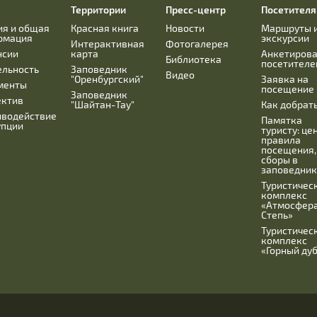
Территории
Пресс-центр
Посетител
ия и общая
Красная книга
Новости
Маршруты 
рмация
экскурсии
Интерактивная
Фотогалерея
нсии
карта
Анкетиров
Библиотека
посетителе
ельность
Заповедник
Видео
"Оренбургский"
Заявка на
менты
посещение
Заповедник
ектив
"Шайтан-Тау"
Как добрат
иводействие
Памятка
упции
туристу: це
правила
посещения,
сборы в
заповедник
Туристичес
комплекс
«Атмосфера
Степь»
Туристичес
комплекс
«Горный ду