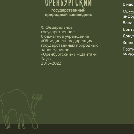
О нас
Мисс
инфо
Вака
© Федеральное
Деят
государственное
Доку
бюджетное учреждение
«Объединенная дирекция
Колл
государственных природных
Прот
заповедников
корр
«Оренбургский» и «Шайтан-
Тау»»
2015-2022