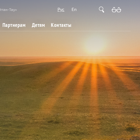
Рус
En
йтан-Тау»
Партнерам
Детям
Контакты