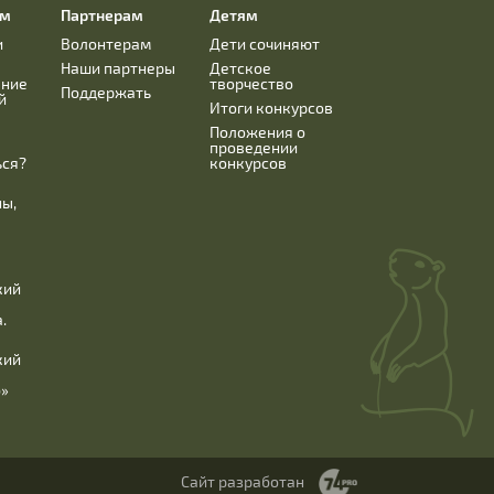
ям
Партнерам
Детям
и
Волонтерам
Дети сочиняют
Наши партнеры
Детское
ание
творчество
Поддержать
й
Итоги конкурсов
Положения о
проведении
ься?
конкурсов
ны,
кий
.
кий
б»
Сайт разработан