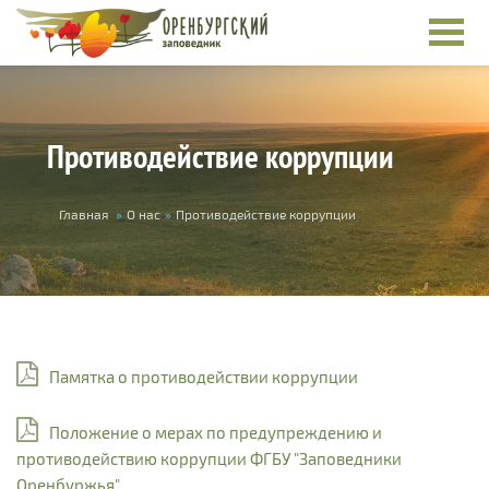
Перейти к основному содержанию
Противодействие коррупции
Вы здесь
Главная
»
О нас
»
Противодействие коррупции
Памятка о противодействии коррупции
Положение о мерах по предупреждению и
противодействию коррупции ФГБУ "Заповедники
Оренбуржья"