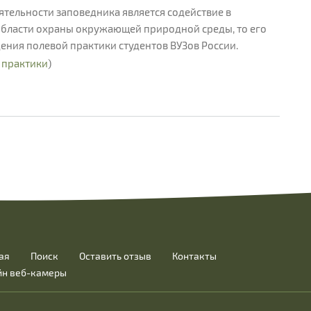
тельности заповедника является содействие в
 области охраны окружающей природной среды, то его
ждения полевой практики студентов ВУЗов России.
 практики
)
ая
Поиск
Оставить отзыв
Контакты
йн веб-камеры