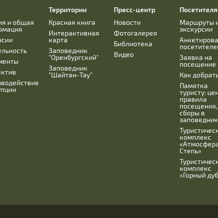
Территории
Пресс-центр
Посетител
ия и общая
Красная книга
Новости
Маршруты 
рмация
экскурсии
Интерактивная
Фотогалерея
нсии
карта
Анкетиров
Библиотека
посетителе
ельность
Заповедник
Видео
"Оренбургский"
Заявка на
менты
посещение
Заповедник
ектив
"Шайтан-Тау"
Как добрат
иводействие
Памятка
упции
туристу: це
правила
посещения,
сборы в
заповедник
Туристичес
комплекс
«Атмосфера
Степь»
Туристичес
комплекс
«Горный ду