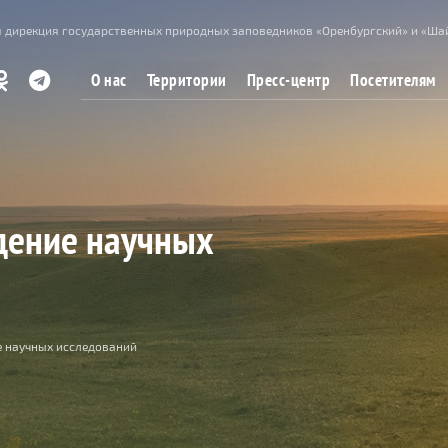
 дирекция государственных природных заповедников «Оренбургский» и «Ша
О нас
Территории
Пресс-центр
Посетителям
дение научных
е научных исследований