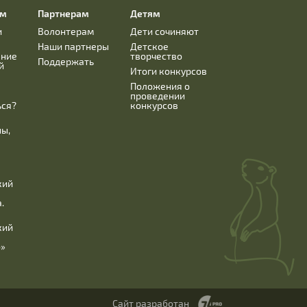
ям
Партнерам
Детям
и
Волонтерам
Дети сочиняют
Наши партнеры
Детское
ание
творчество
Поддержать
й
Итоги конкурсов
Положения о
проведении
ься?
конкурсов
ны,
кий
.
кий
б»
Сайт разработан