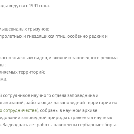
ы ведутся с 1991 года.
 мышевидных грызунов;
пролетных и гнездящихся птиц, особенно редких и
«краснокнижных» видов, и влиянию заповедного режима
ны;
аняемых территорий;
ми.
й сотрудников научного отдела заповедника и
ганизаций, работающих на заповедной территории на
о сотрудничестве
), собраны в научном архиве
ледований заповедной природы отражены в научных
х. За двадцать лет работы накоплены гербарные сборы.