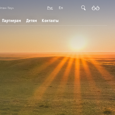
Рус
En
йтан-Тау»
Партнерам
Детям
Контакты