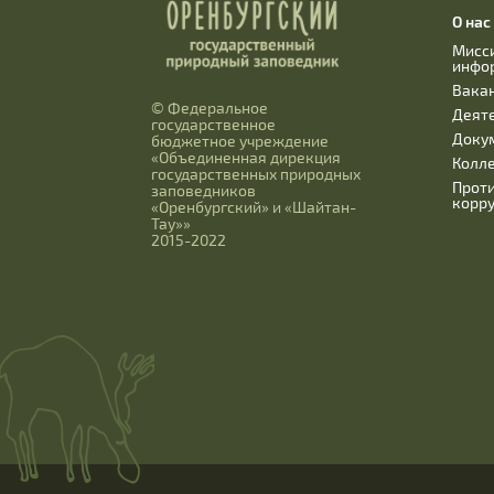
О нас
Мисс
инфо
Вака
© Федеральное
Деят
государственное
Доку
бюджетное учреждение
«Объединенная дирекция
Колл
государственных природных
Прот
заповедников
корр
«Оренбургский» и «Шайтан-
Тау»»
2015-2022