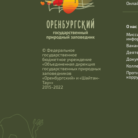
Онла
О нас
Мисс
инфо
Вака
© Федеральное
Деят
государственное
Доку
бюджетное учреждение
«Объединенная дирекция
Колл
государственных природных
Прот
заповедников
корр
«Оренбургский» и «Шайтан-
Тау»»
2015-2022