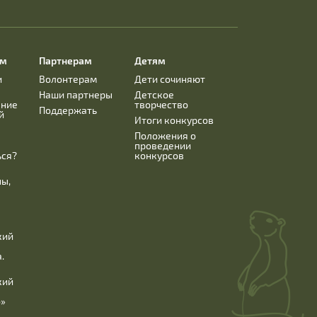
ям
Партнерам
Детям
и
Волонтерам
Дети сочиняют
Наши партнеры
Детское
ание
творчество
Поддержать
й
Итоги конкурсов
Положения о
проведении
ься?
конкурсов
ны,
кий
.
кий
б»