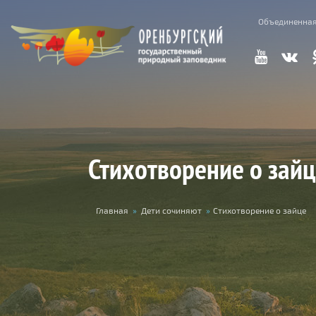
Перейти к основному содержанию
Объединенная
Стихотворение о зай
Вы здесь
Главная
»
Дети сочиняют
»
Стихотворение о зайце