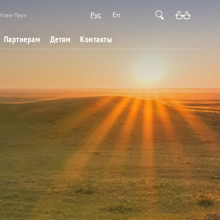
Рус
En
йтан-Тау»
Партнерам
Детям
Контакты