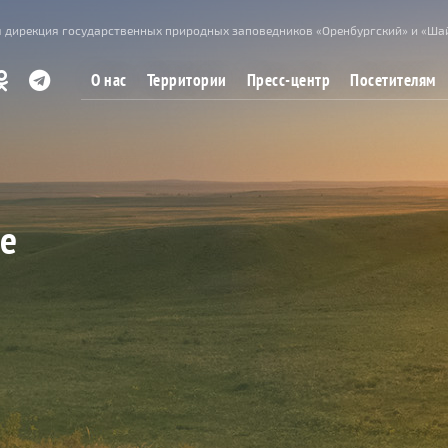
 дирекция государственных природных заповедников «Оренбургский» и «Ша
О нас
Территории
Пресс-центр
Посетителям
це