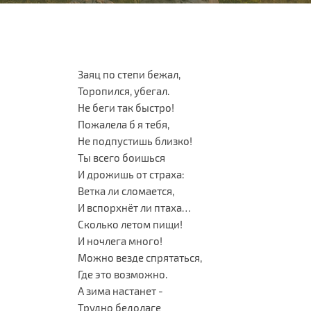
Заяц по степи бежал,
Торопился, убегал.
Не беги так быстро!
Пожалела б я тебя,
Не подпустишь близко!
Ты всего боишься
И дрожишь от страха:
Ветка ли сломается,
И вспорхнёт ли птаха…
Сколько летом пищи!
И ночлега много!
Можно везде спрятаться,
Где это возможно.
А зима настанет -
Трудно бедолаге