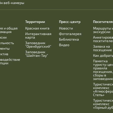
йн веб-камеры
Территории
Пресс-центр
Посетител
ия и общая
Красная книга
Новости
Маршруты 
рмация
экскурсии
Интерактивная
Фотогалерея
нсии
карта
Анкетиров
Библиотека
посетителе
ельность
Заповедник
Видео
"Оренбургский"
Заявка на
менты
посещение
Заповедник
ектив
"Шайтан-Тау"
Как добрат
иводействие
Памятка
упции
туристу: це
правила
посещения,
сборы в
заповедник
Туристичес
комплекс
«Атмосфера
Степь»
Туристичес
комплекс
«Горный ду