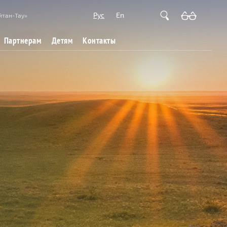
Рус
En
йтан-Тау»
Партнерам
Детям
Контакты