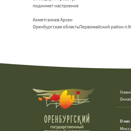
поднимет настроение
Ахметгалиев Арсен
Оренбургская областьПервомайский район п.
Главн
Онла
О нас
Мисс