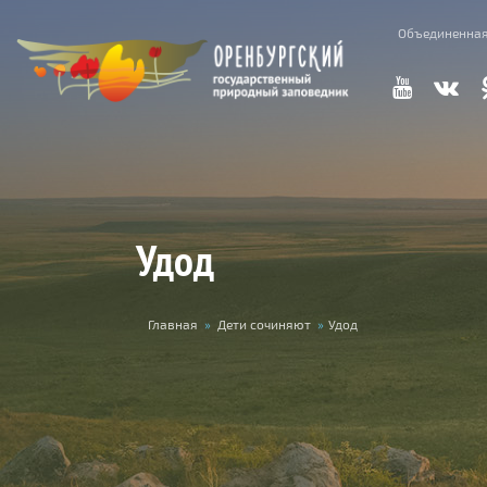
Перейти к основному содержанию
Объединенная
Удод
Вы здесь
Главная
»
Дети сочиняют
»
Удод