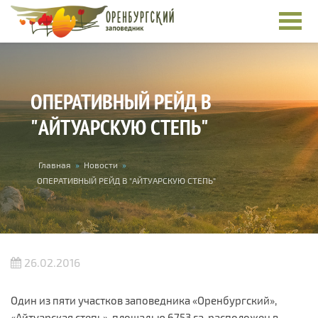
Перейти к основному содержанию
ОПЕРАТИВНЫЙ РЕЙД В
"АЙТУАРСКУЮ СТЕПЬ"
Вы здесь
Главная
»
Новости
»
ОПЕРАТИВНЫЙ РЕЙД В "АЙТУАРСКУЮ СТЕПЬ"
26.02.2016
Один из пяти участков заповедника «Оренбургский»,
«Айтуарская степь», площадью 6753 га, расположен в