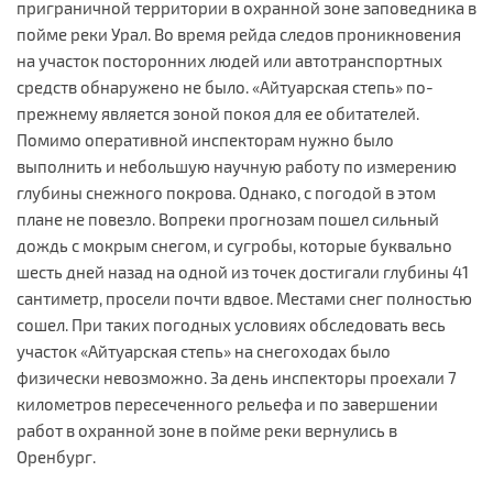
приграничной территории в охранной зоне заповедника в
пойме реки Урал. Во время рейда следов проникновения
на участок посторонних людей или автотранспортных
средств обнаружено не было. «Айтуарская степь» по-
прежнему является зоной покоя для ее обитателей.
Помимо оперативной инспекторам нужно было
выполнить и небольшую научную работу по измерению
глубины снежного покрова. Однако, с погодой в этом
плане не повезло. Вопреки прогнозам пошел сильный
дождь с мокрым снегом, и сугробы, которые буквально
шесть дней назад на одной из точек достигали глубины 41
сантиметр, просели почти вдвое. Местами снег полностью
сошел. При таких погодных условиях обследовать весь
участок «Айтуарская степь» на снегоходах было
физически невозможно. За день инспекторы проехали 7
километров пересеченного рельефа и по завершении
работ в охранной зоне в пойме реки вернулись в
Оренбург.