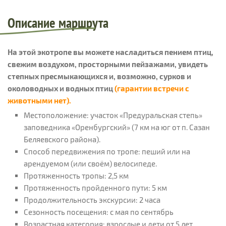
Описание маршрута
На этой экотропе вы можете насладиться пением птиц,
свежим воздухом, просторными пейзажами, увидеть
степных пресмыкающихся и, возможно, сурков и
околоводных и водных птиц
(гарантии встречи с
животными нет).
Местоположение: участок «Предуральская степь»
заповедника «Оренбургский» (7 км на юг от п. Сазан
Беляевского района).
Способ передвижения по тропе: пеший или на
арендуемом (или своём) велосипеде.
Протяженность тропы: 2,5 км
Протяженность пройденного пути: 5 км
Продолжительность экскурсии: 2 часа
Сезонность посещения: с мая по сентябрь
Возрастная категория: взрослые и дети от 5 лет