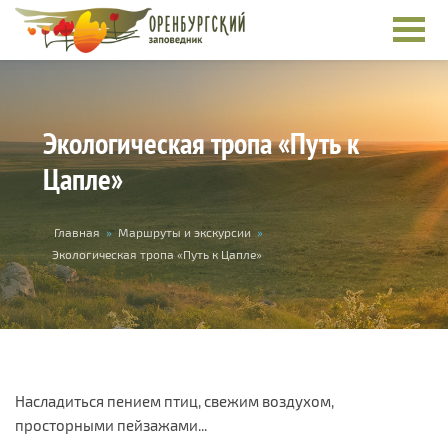
Перейти к основному содержанию
Экологическая тропа «Путь к
Цапле»
Вы здесь
Главная
»
Маршруты и экскурсии
»
Экологическая тропа «Путь к Цапле»
Насладиться пением птиц, свежим воздухом,
просторными пейзажами...