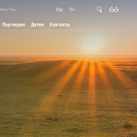
Рус
En
йтан-Тау»
Партнерам
Детям
Контакты