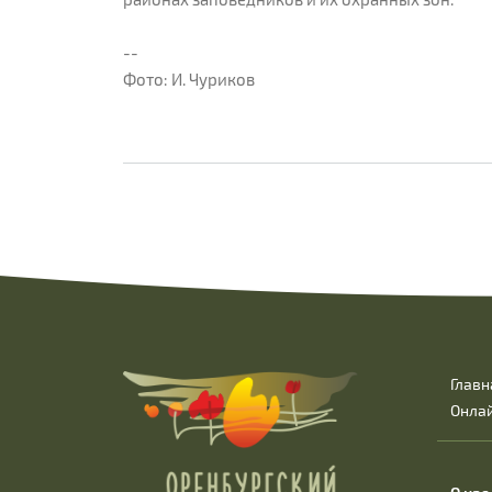
--
Фото: И. Чуриков
Главн
Онла