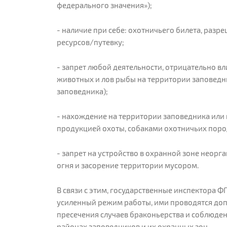
федерального значения»);
- наличие при себе: охотничьего билета, раз
ресурсов/путевку;
- запрет любой деятельности, отрицательно вл
животных и лов рыбы на территории заповедни
заповедника);
- нахождение на территории заповедника или в
продукцией охоты, собаками охотничьих пород
- запрет на устройство в охранной зоне неорг
огня и засорение территории мусором.
В связи с этим, государственные инспектора 
усиленный режим работы, ими проводятся до
пресечения случаев браконьерства и соблюде
районах заповедников и их охранных зон.