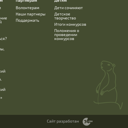
ям
Партнерам
Детям
и
Волонтерам
Дети сочиняют
Наши партнеры
Детское
ание
творчество
Поддержать
й
Итоги конкурсов
Положения о
проведении
ься?
конкурсов
ны,
кий
.
кий
б»
Сайт разработан