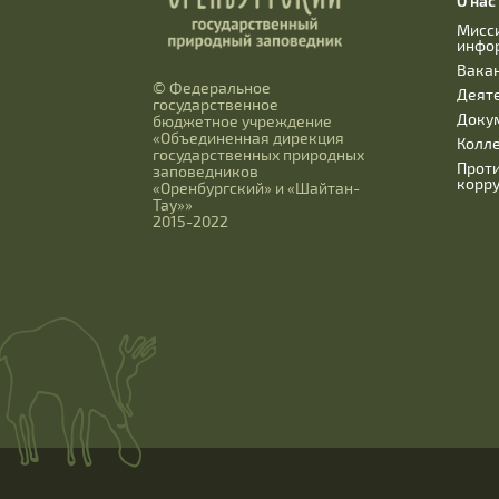
О нас
Мисс
инфо
Вака
© Федеральное
Деят
государственное
Доку
бюджетное учреждение
«Объединенная дирекция
Колл
государственных природных
Прот
заповедников
корр
«Оренбургский» и «Шайтан-
Тау»»
2015-2022