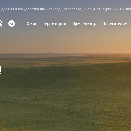
 дирекция государственных природных заповедников «Оренбургский» и «Ша
О нас
Территории
Пресс-центр
Посетителям
!