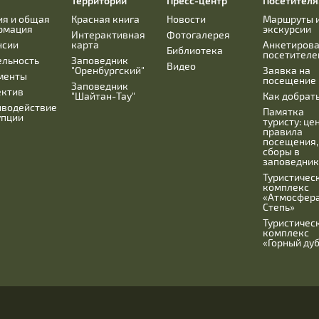
Территории
Пресс-центр
Посетител
ия и общая
Красная книга
Новости
Маршруты 
рмация
экскурсии
Интерактивная
Фотогалерея
нсии
карта
Анкетиров
Библиотека
посетителе
ельность
Заповедник
Видео
"Оренбургский"
Заявка на
менты
посещение
Заповедник
ектив
"Шайтан-Тау"
Как добрат
иводействие
Памятка
упции
туристу: це
правила
посещения,
сборы в
заповедник
Туристичес
комплекс
«Атмосфера
Степь»
Туристичес
комплекс
«Горный ду