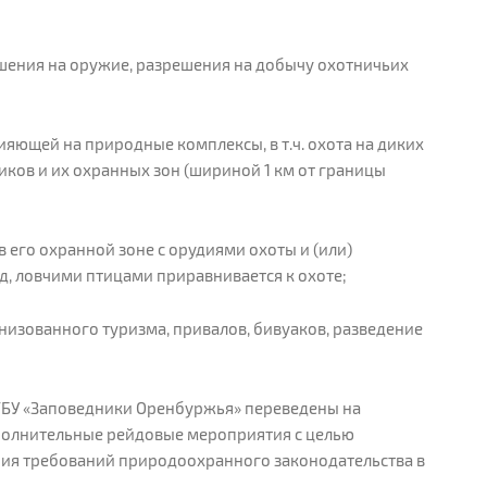
решения на оружие, разрешения на добычу охотничьих
ияющей на природные комплексы, в т.ч. охота на диких
ков и их охранных зон (шириной 1 км от границы
 его охранной зоне с орудиями охоты и (или)
, ловчими птицами приравнивается к охоте;
анизованного туризма, привалов, бивуаков, разведение
ФГБУ «Заповедники Оренбуржья» переведены на
полнительные рейдовые мероприятия с целью
ния требований природоохранного законодательства в