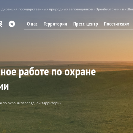
 дирекция государственных природных заповедников «Оренбургский» и «Ша
О нас
Территории
Пресс-центр
Посетителям
ное работе по охране
ии
е по охране заповедной территории