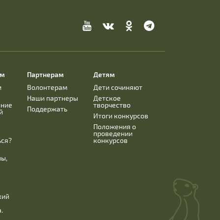
ям
Партнерам
Детям
и
Волонтерам
Дети сочиняют
Наши партнеры
Детское
ание
творчество
Поддержать
й
Итоги конкурсов
Положения о
проведении
ься?
конкурсов
ны,
кий
.