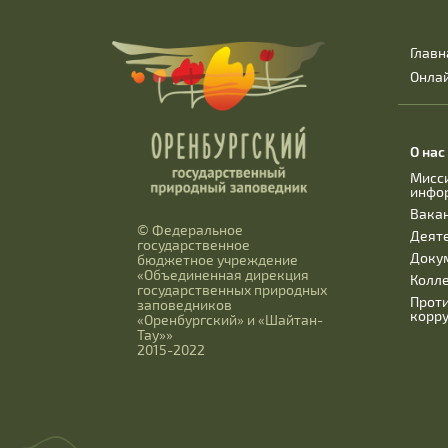
Главн
Онла
О нас
Мисс
инфо
Вака
© Федеральное
Деят
государственное
Доку
бюджетное учреждение
«Объединенная дирекция
Колл
государственных природных
Прот
заповедников
корр
«Оренбургский» и «Шайтан-
Тау»»
2015-2022