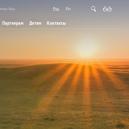
Рус
En
йтан-Тау»
Партнерам
Детям
Контакты