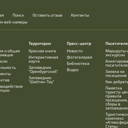
ая
Поиск
Оставить отзыв
Контакты
йн веб-камеры
Территории
Пресс-центр
Посетител
ия и общая
Красная книга
Новости
Маршруты 
рмация
экскурсии
Интерактивная
Фотогалерея
нсии
карта
Анкетиров
Библиотека
посетителе
ельность
Заповедник
Видео
"Оренбургский"
Заявка на
менты
посещение
Заповедник
ектив
"Шайтан-Тау"
Как добрат
иводействие
Памятка
упции
туристу: це
правила
посещения,
сборы в
заповедник
Туристичес
комплекс
«Атмосфера
Степь»