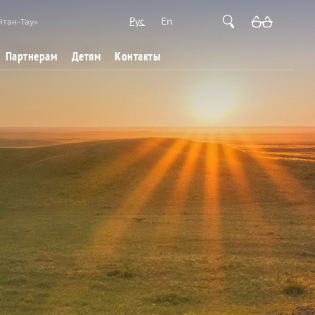
Рус
En
йтан-Тау»
Партнерам
Детям
Контакты