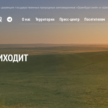
 дирекция государственных природных заповедников «Оренбургский» и «Ша
О нас
Территории
Пресс-центр
Посетителям
РИХОДИТ