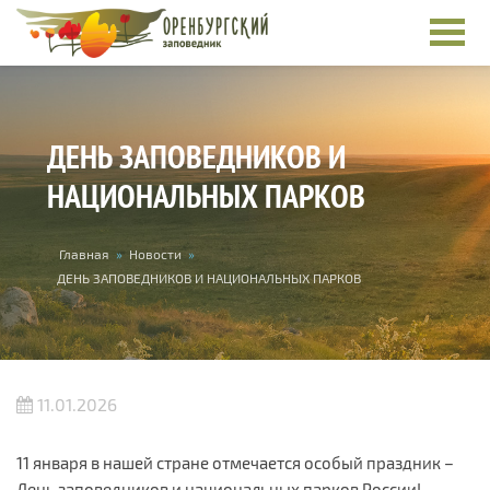
Перейти к основному содержанию
ДЕНЬ ЗАПОВЕДНИКОВ И
НАЦИОНАЛЬНЫХ ПАРКОВ
Вы здесь
Главная
»
Новости
»
ДЕНЬ ЗАПОВЕДНИКОВ И НАЦИОНАЛЬНЫХ ПАРКОВ
11.01.2026
11 января в нашей стране отмечается особый праздник –
День заповедников и национальных парков России!