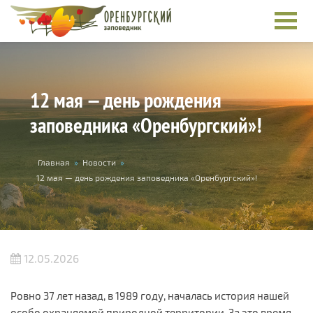
Перейти к основному содержанию
12 мая — день рождения
заповедника «Оренбургский»!
Вы здесь
Главная
»
Новости
»
12 мая — день рождения заповедника «Оренбургский»!
12.05.2026
Ровно 37 лет назад, в 1989 году, началась история нашей
особо охраняемой природной территории. За это время