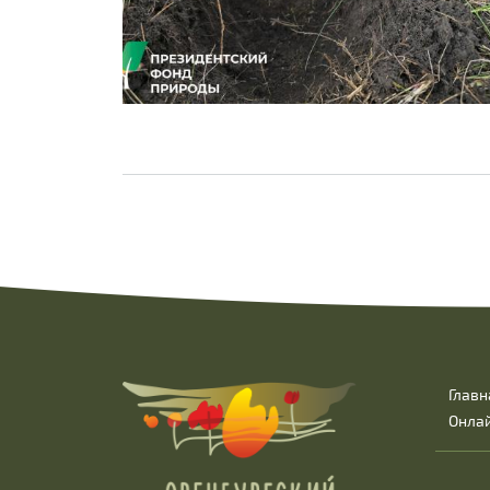
Главн
Онла