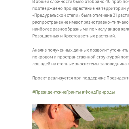
В общей сложности было отобрано 40 проб поч
подтверждено произрастание на территории уч
«Предуральской степи» была отмечена 31 раст
распространение имеют разнотравно-типчаков
наиболее разнообразными по числу видов явля
Розоцветных и Крестоцветных растений.
Анализ полученных данных позволит уточнит
покровом и пространственной структурой поп
лошадей на степные экосистемы заповедника 
Проект реализуется при поддержке Президент
#ПрезидентскиеГранты
#ФондПрироды