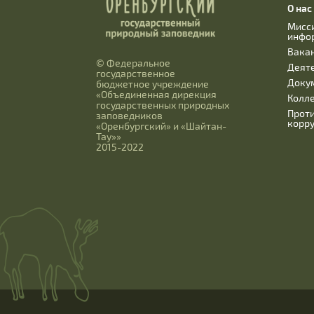
О нас
Мисс
инфо
Вака
© Федеральное
Деят
государственное
Доку
бюджетное учреждение
«Объединенная дирекция
Колл
государственных природных
Прот
заповедников
корр
«Оренбургский» и «Шайтан-
Тау»»
2015-2022