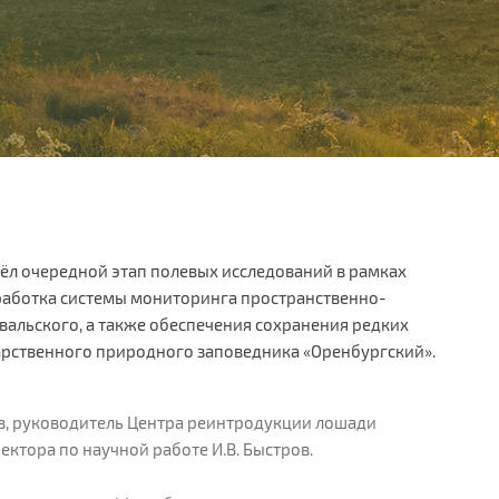
шёл очередной этап полевых исследований в рамках
работка системы мониторинга пространственно-
льского, а также обеспечения сохранения редких
дарственного природного заповедника «Оренбургский».
в, руководитель Центра реинтродукции лошади
ректора по научной работе И.В. Быстров.