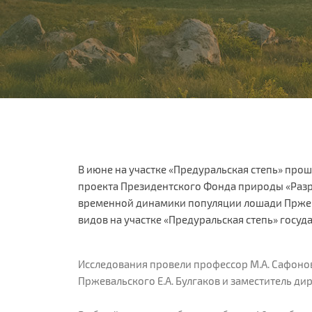
В июне на участке «Предуральская степь» про
проекта Президентского Фонда природы «Раз
временной динамики популяции лошади Пржева
видов на участке «Предуральская степь» госу
Исследования провели профессор М.А. Сафоно
Пржевальского Е.А. Булгаков и заместитель ди