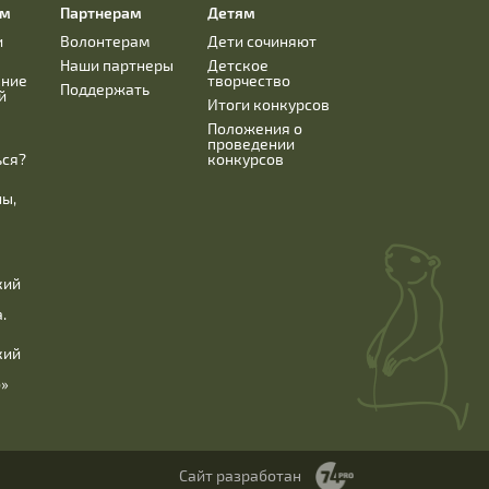
ям
Партнерам
Детям
и
Волонтерам
Дети сочиняют
Наши партнеры
Детское
ание
творчество
Поддержать
й
Итоги конкурсов
Положения о
проведении
ься?
конкурсов
ны,
кий
.
кий
б»
Сайт разработан