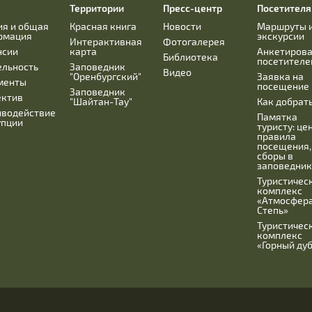
Территории
Пресс-центр
Посетител
ия и общая
Красная книга
Новости
Маршруты 
рмация
экскурсии
Интерактивная
Фотогалерея
нсии
карта
Анкетиров
Библиотека
посетителе
ельность
Заповедник
Видео
"Оренбургский"
Заявка на
менты
посещение
Заповедник
ектив
"Шайтан-Тау"
Как добрат
иводействие
Памятка
упции
туристу: це
правила
посещения,
сборы в
заповедник
Туристичес
комплекс
«Атмосфера
Степь»
Туристичес
комплекс
«Горный ду