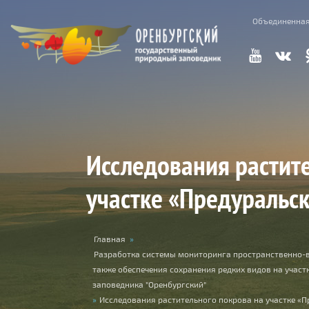
Перейти к основному содержанию
Объединенная
Исследования растит
участке «Предуральск
Вы здесь
Главная
»
Разработка системы мониторинга пространственно-
также обеспечения сохранения редких видов на участ
заповедника "Оренбургский"
»
Исследования растительного покрова на участке «П