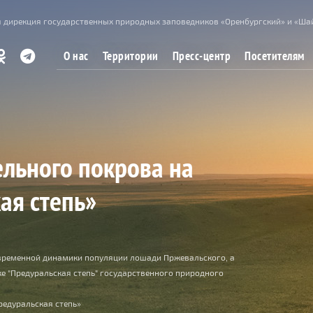
 дирекция государственных природных заповедников «Оренбургский» и «Ша
О нас
Территории
Пресс-центр
Посетителям
ельного покрова на
ая степь»
временной динамики популяции лошади Пржевальского, а
ке "Предуральская степь" государственного природного
редуральская степь»