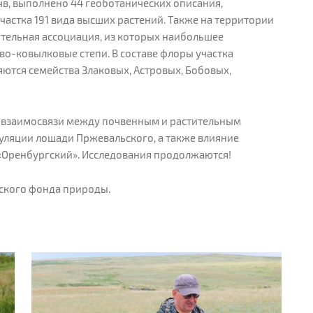
в, выполнено 44 геоботанических описания,
астка 191 вида высших растений. Также на территории
ительная ассоциация, из которых наибольшее
о-ковылковые степи. В составе флоры участка
ются семейства Злаковых, Астровых, Бобовых,
ь взаимосвязи между почвенным и растительным
уляции лошади Пржевальского, а также влияние
«Оренбургский». Исследования продолжаются!
ского фонда природы.